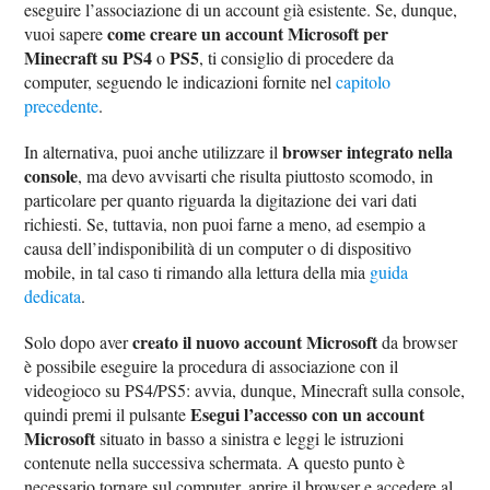
eseguire l’associazione di un account già esistente. Se, dunque,
come creare un account Microsoft per
vuoi sapere
Minecraft su PS4
PS5
o
, ti consiglio di procedere da
computer, seguendo le indicazioni fornite nel
capitolo
precedente
.
browser integrato nella
In alternativa, puoi anche utilizzare il
console
, ma devo avvisarti che risulta piuttosto scomodo, in
particolare per quanto riguarda la digitazione dei vari dati
richiesti. Se, tuttavia, non puoi farne a meno, ad esempio a
causa dell’indisponibilità di un computer o di dispositivo
mobile, in tal caso ti rimando alla lettura della mia
guida
dedicata
.
creato il nuovo account Microsoft
Solo dopo aver
da browser
è possibile eseguire la procedura di associazione con il
videogioco su PS4/PS5: avvia, dunque, Minecraft sulla console,
Esegui l’accesso con un account
quindi premi il pulsante
Microsoft
situato in basso a sinistra e leggi le istruzioni
contenute nella successiva schermata. A questo punto è
necessario tornare sul computer, aprire il browser e accedere al