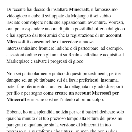
Minecraft
Di recente hai deciso di installare
, il famosissimo
videogioco a cubetti sviluppato da Mojang e ti sei subito
lasciato coinvolgere nelle sue appassionanti avventure. Vorresti,
ora, poter espandere ancora di più le possibilità offerte dal gioco
account
e hai appreso dai tuoi amici che la registrazione di un
Microsoft
ti consentirebbe di accedere a nuove
interessantissime frontiere ludiche e di partecipare, ad esempio,
a sessioni online con gli amici su Realms, effettuare acquisti sul
Marketplace e salvare i progressi di gioco.
Non sei particolarmente pratico di questi procedimenti, però e
dunque sei un pò titubante sul da farsi: preferiresti, insomma,
poter fare riferimento a una guida dettagliata in grado di esporti
come creare un account Microsoft per
per filo e per segno
Minecraft
e riuscire così nell’intento al primo colpo.
Ebbene, ho una splendida notizia per te: ti basterà dedicare solo
qualche minuto del tuo prezioso tempo alla lettura dei prossimi
paragrafi e, qualunque sia la versione di Minecraft in tuo
possesso o la piattaforma che utilizzi, in men che non si dica