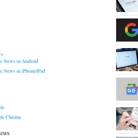
ws
le News su Android
le News su iPhone/iPad
gle
ogle Chrome
News