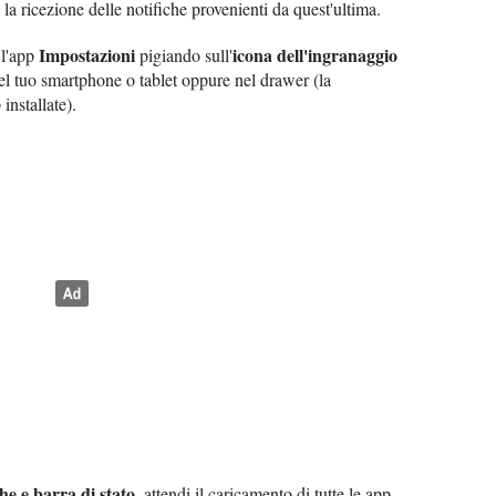
 la ricezione delle notifiche provenienti da quest'ultima.
Impostazioni
icona dell'ingranaggio
 l'app
pigiando sull'
el tuo smartphone o tablet oppure nel drawer (la
installate).
he e barra di stato
, attendi il caricamento di tutte le app