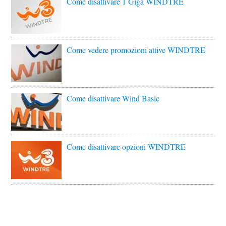
Come disattivare 1 Giga WINDTRE
Come vedere promozioni attive WINDTRE
Come disattivare Wind Basic
Come disattivare opzioni WINDTRE