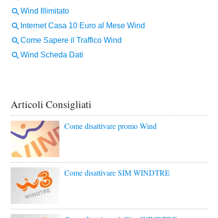
Articoli Consigliati
Come disattivare promo Wind
Come disattivare SIM WINDTRE