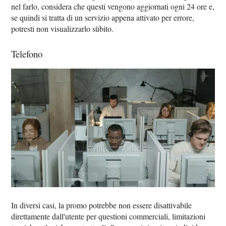
nel farlo, considera che questi vengono aggiornati ogni 24 ore e,
se quindi si tratta di un servizio appena attivato per errore,
potresti non visualizzarlo sùbito.
Telefono
In diversi casi, la promo potrebbe non essere disattivabile
direttamente dall'utente per questioni commerciali, limitazioni