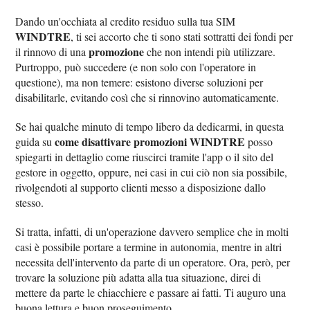
Dando un'occhiata al credito residuo sulla tua SIM
WINDTRE
, ti sei accorto che ti sono stati sottratti dei fondi per
promozione
il rinnovo di una
che non intendi più utilizzare.
Purtroppo, può succedere (e non solo con l'operatore in
questione), ma non temere: esistono diverse soluzioni per
disabilitarle, evitando così che si rinnovino automaticamente.
Se hai qualche minuto di tempo libero da dedicarmi, in questa
come disattivare promozioni WINDTRE
guida su
posso
spiegarti in dettaglio come riuscirci tramite l'app o il sito del
gestore in oggetto, oppure, nei casi in cui ciò non sia possibile,
rivolgendoti al supporto clienti messo a disposizione dallo
stesso.
Si tratta, infatti, di un'operazione davvero semplice che in molti
casi è possibile portare a termine in autonomia, mentre in altri
necessita dell'intervento da parte di un operatore. Ora, però, per
trovare la soluzione più adatta alla tua situazione, direi di
mettere da parte le chiacchiere e passare ai fatti. Ti auguro una
buona lettura e buon proseguimento