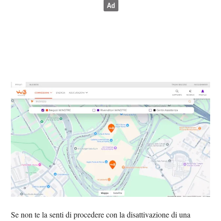
Se non te la senti di procedere con la disattivazione di una