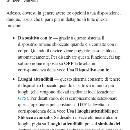
sblocco avanzato.
Adesso, dovresti in genere avere tre opzioni a tua disposizione,
dunque, lascia che ti parli più in dettaglio di tutte queste
funzioni.
Dispositivo con te
— grazie a questo sistema il
dispositivo rimane sbloccato quando è a contatto con il
corpo. Quando il device viene poggiato, esso si blocca
automaticamente. Per disattivare questa funzione, fai tap
OFF
sul suo nome e sposta su
la levetta in
Usa Dispositivo con te
corrispondenza della voce
.
Luoghi attendibili
— questo sistema consente di tenere
il dispositivo bloccato quando ci si trova in uno o più
luoghi (che vengono rilevati mediante localizzazione
GPS
). Per disattivarlo, devi semplicemente selezionare
OFF
questa opzione e poi spostare su
la levetta in
Usa i luoghi attendibili per
corrispondenza della voce
Sblocco avanzato
. Se desideri invece eliminare alcuni
Luoghi attendibili
simbolo del
luoghi, pigia su
, poi sul
cestino
in corrispondenza del luogo che vuoi eliminare e