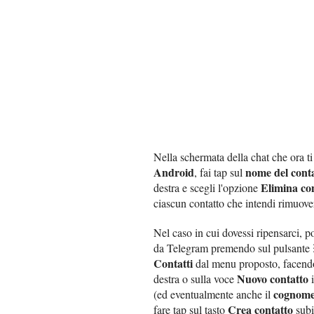
Nella schermata della chat che ora t
Android
nome del cont
, fai tap sul
Elimina co
destra e scegli l'opzione
ciascun contatto che intendi rimuov
Nel caso in cui dovessi ripensarci, 
da Telegram premendo sul pulsante ☰ c
Contatti
dal menu proposto, facendo 
Nuovo contatto
destra o sulla voce
i
cognom
(ed eventualmente anche il
Crea contatto
fare tap sul tasto
subit