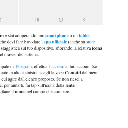
am
smartphone
tablet
e stai adoperando uno
o un
app ufficiale
che devi fare è avviare l'
(anche su
store
icona
ssaggistica sul tuo dispositivo, sfiorando la relativa
el drawer del sistema.
cipale di
Telegram
, effettua l'
accesso
al tuo account (se
Contatti
uato in alto a sinistra, scegli la voce
dal menu
 cui agire dall'elenco proposto. Se non riesci a
lente
, per aiutarti, fai tap sull'icona della
nome
gitane il
nel campo che compare.