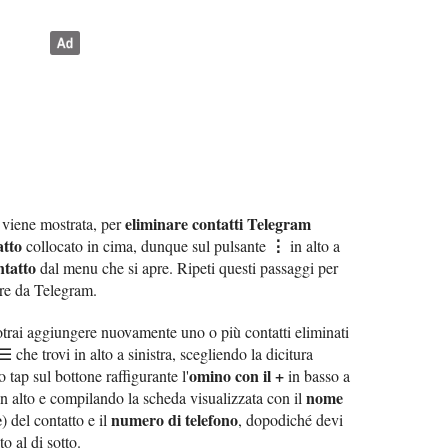
eliminare contatti Telegram
i viene mostrata, per
atto
⋮
collocato in cima, dunque sul pulsante
in alto a
ntatto
dal menu che si apre. Ripeti questi passaggi per
ere da Telegram.
potrai aggiungere nuovamente uno o più contatti eliminati
he trovi in alto a sinistra, scegliendo la dicitura
omino con il
+
tap sul bottone raffigurante l'
in basso a
nome
n alto e compilando la scheda visualizzata con il
e
numero di telefono
) del contatto e il
, dopodiché devi
o al di sotto.