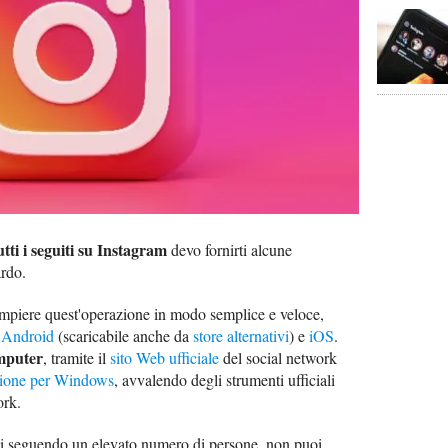
tti i seguiti su Instagram
devo fornirti alcune
ardo.
ompiere quest'operazione in modo semplice e veloce,
r
Android
(scaricabile anche da
store alternativi
) e
iOS
.
mputer
, tramite il
sito Web ufficiale
del social network
zione per Windows
, avvalendo degli strumenti ufficiali
ork.
tai seguendo un elevato numero di persone, non puoi