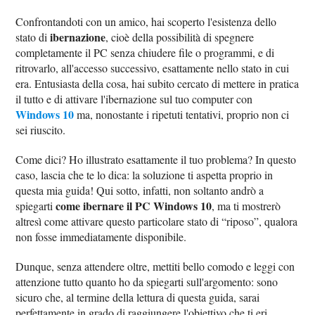
Confrontandoti con un amico, hai scoperto l'esistenza dello
ibernazione
stato di
, cioè della possibilità di spegnere
completamente il PC senza chiudere file o programmi, e di
ritrovarlo, all'accesso successivo, esattamente nello stato in cui
era. Entusiasta della cosa, hai subito cercato di mettere in pratica
il tutto e di attivare l'ibernazione sul tuo computer con
Windows 10
ma, nonostante i ripetuti tentativi, proprio non ci
sei riuscito.
Come dici? Ho illustrato esattamente il tuo problema? In questo
caso, lascia che te lo dica: la soluzione ti aspetta proprio in
questa mia guida! Qui sotto, infatti, non soltanto andrò a
come ibernare il PC Windows 10
spiegarti
, ma ti mostrerò
altresì come attivare questo particolare stato di “riposo”, qualora
non fosse immediatamente disponibile.
Dunque, senza attendere oltre, mettiti bello comodo e leggi con
attenzione tutto quanto ho da spiegarti sull'argomento: sono
sicuro che, al termine della lettura di questa guida, sarai
perfettamente in grado di raggiungere l'obiettivo che ti eri