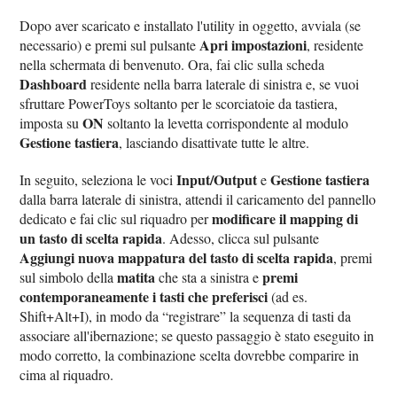
Dopo aver scaricato e installato l'utility in oggetto, avviala (se
Apri impostazioni
necessario) e premi sul pulsante
, residente
nella schermata di benvenuto. Ora, fai clic sulla scheda
Dashboard
residente nella barra laterale di sinistra e, se vuoi
sfruttare PowerToys soltanto per le scorciatoie da tastiera,
ON
imposta su
soltanto la levetta corrispondente al modulo
Gestione tastiera
, lasciando disattivate tutte le altre.
Input/Output
Gestione tastiera
In seguito, seleziona le voci
e
dalla barra laterale di sinistra, attendi il caricamento del pannello
modificare il mapping di
dedicato e fai clic sul riquadro per
un tasto di scelta rapida
. Adesso, clicca sul pulsante
Aggiungi nuova mappatura del tasto di scelta rapida
, premi
matita
premi
sul simbolo della
che sta a sinistra e
contemporaneamente i tasti che preferisci
(ad es.
Shift+Alt+I), in modo da “registrare” la sequenza di tasti da
associare all'ibernazione; se questo passaggio è stato eseguito in
modo corretto, la combinazione scelta dovrebbe comparire in
cima al riquadro.