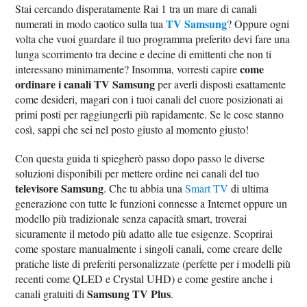
Stai cercando disperatamente Rai 1 tra un mare di canali
TV Samsung
numerati in modo caotico sulla tua
? Oppure ogni
volta che vuoi guardare il tuo programma preferito devi fare una
lunga scorrimento tra decine e decine di emittenti che non ti
come
interessano minimamente? Insomma, vorresti capire
ordinare i canali TV Samsung
per averli disposti esattamente
come desideri, magari con i tuoi canali del cuore posizionati ai
primi posti per raggiungerli più rapidamente. Se le cose stanno
così, sappi che sei nel posto giusto al momento giusto!
Con questa guida ti spiegherò passo dopo passo le diverse
soluzioni disponibili per mettere ordine nei canali del tuo
televisore Samsung
. Che tu abbia una
Smart TV
di ultima
generazione con tutte le funzioni connesse a Internet oppure un
modello più tradizionale senza capacità smart, troverai
sicuramente il metodo più adatto alle tue esigenze. Scoprirai
come spostare manualmente i singoli canali, come creare delle
pratiche liste di preferiti personalizzate (perfette per i modelli più
recenti come QLED e Crystal UHD) e come gestire anche i
Samsung TV Plus
canali gratuiti di
.