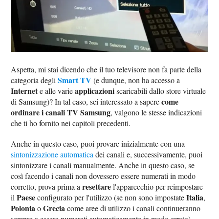
Aspetta, mi stai dicendo che il tuo televisore non fa parte della
Smart TV
categoria degli
(e dunque, non ha accesso a
Internet
applicazioni
e alle varie
scaricabili dallo store virtuale
come
di Samsung)? In tal caso, sei interessato a sapere
ordinare i canali TV Samsung
, valgono le stesse indicazioni
che ti ho fornito nei capitoli precedenti.
Anche in questo caso, puoi provare inizialmente con una
sintonizzazione automatica
dei canali e, successivamente, puoi
sintonizzare i canali manualmente. Anche in questo caso, se
così facendo i canali non dovessero essere numerati in modo
resettare
corretto, prova prima a
l'apparecchio per reimpostare
Paese
Italia
il
configurato per l'utilizzo (se non sono impostate
,
Polonia
Grecia
o
come aree di utilizzo i canali continueranno
sempre a essere numerati automaticamente in modo errato).