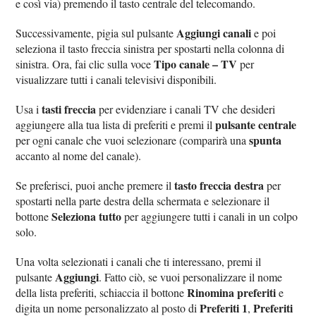
e così via) premendo il tasto centrale del telecomando.
Aggiungi canali
Successivamente, pigia sul pulsante
e poi
seleziona il tasto freccia sinistra per spostarti nella colonna di
Tipo canale – TV
sinistra. Ora, fai clic sulla voce
per
visualizzare tutti i canali televisivi disponibili.
tasti freccia
Usa i
per evidenziare i canali TV che desideri
pulsante centrale
aggiungere alla tua lista di preferiti e premi il
spunta
per ogni canale che vuoi selezionare (comparirà una
accanto al nome del canale).
tasto freccia destra
Se preferisci, puoi anche premere il
per
spostarti nella parte destra della schermata e selezionare il
Seleziona tutto
bottone
per aggiungere tutti i canali in un colpo
solo.
Una volta selezionati i canali che ti interessano, premi il
Aggiungi
pulsante
. Fatto ciò, se vuoi personalizzare il nome
Rinomina preferiti
della lista preferiti, schiaccia il bottone
e
Preferiti 1
Preferiti
digita un nome personalizzato al posto di
,