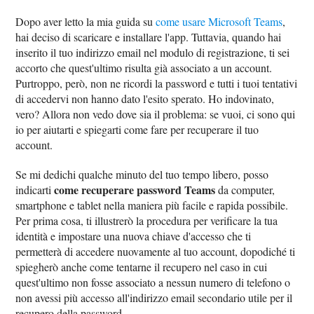
Dopo aver letto la mia guida su
come usare Microsoft Teams
,
hai deciso di scaricare e installare l'app. Tuttavia, quando hai
inserito il tuo indirizzo email nel modulo di registrazione, ti sei
accorto che quest'ultimo risulta già associato a un account.
Purtroppo, però, non ne ricordi la password e tutti i tuoi tentativi
di accedervi non hanno dato l'esito sperato. Ho indovinato,
vero? Allora non vedo dove sia il problema: se vuoi, ci sono qui
io per aiutarti e spiegarti come fare per recuperare il tuo
account.
Se mi dedichi qualche minuto del tuo tempo libero, posso
come recuperare password Teams
indicarti
da computer,
smartphone e tablet nella maniera più facile e rapida possibile.
Per prima cosa, ti illustrerò la procedura per verificare la tua
identità e impostare una nuova chiave d'accesso che ti
permetterà di accedere nuovamente al tuo account, dopodiché ti
spiegherò anche come tentarne il recupero nel caso in cui
quest'ultimo non fosse associato a nessun numero di telefono o
non avessi più accesso all'indirizzo email secondario utile per il
recupero della password.