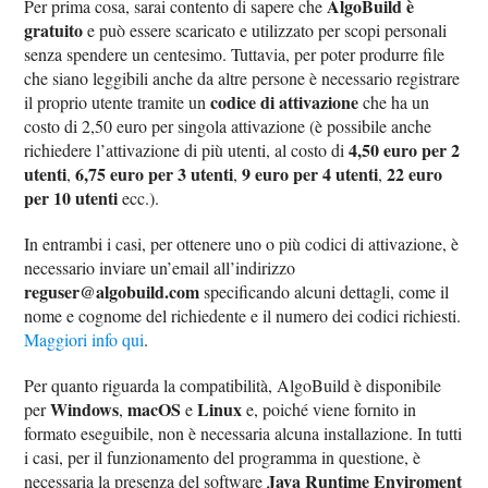
AlgoBuild è
Per prima cosa, sarai contento di sapere che
gratuito
e può essere scaricato e utilizzato per scopi personali
senza spendere un centesimo. Tuttavia, per poter produrre file
che siano leggibili anche da altre persone è necessario registrare
codice di attivazione
il proprio utente tramite un
che ha un
costo di 2,50 euro per singola attivazione (è possibile anche
4,50 euro per 2
richiedere l’attivazione di più utenti, al costo di
utenti
6,75 euro per 3 utenti
9 euro per 4 utenti
22 euro
,
,
,
per 10 utenti
ecc.).
In entrambi i casi, per ottenere uno o più codici di attivazione, è
necessario inviare un’email all’indirizzo
reguser@algobuild.com
specificando alcuni dettagli, come il
nome e cognome del richiedente e il numero dei codici richiesti.
Maggiori info qui
.
Per quanto riguarda la compatibilità, AlgoBuild è disponibile
Windows
macOS
Linux
per
,
e
e, poiché viene fornito in
formato eseguibile, non è necessaria alcuna installazione. In tutti
i casi, per il funzionamento del programma in questione, è
Java Runtime Enviroment
necessaria la presenza del software