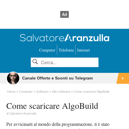
Computer
Telefonia
Internet
Canale Offerte e Sconti su Telegram
Home
Computer
Software
Altri software
Come scaricare AlgoBuild
Come scaricare AlgoBuild
di
Salvatore Aranzulla
Per avvicinarti al mondo della programmazione, ti è stato