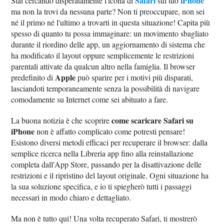
Safari
iPhone
Stai cercando disperatamente l'icona di
sul tuo
ma non la trovi da nessuna parte? Non ti preoccupare, non sei
né il primo né l'ultimo a trovarti in questa situazione! Capita più
spesso di quanto tu possa immaginare: un movimento sbagliato
durante il riordino delle app, un aggiornamento di sistema che
ha modificato il layout oppure semplicemente le restrizioni
parentali attivate da qualcun altro nella famiglia. Il browser
Apple
predefinito di
può sparire per i motivi più disparati,
lasciandoti temporaneamente senza la possibilità di navigare
comodamente su Internet come sei abituato a fare.
come scaricare Safari su
La buona notizia è che scoprire
iPhone
non è affatto complicato come potresti pensare!
Esistono diversi metodi efficaci per recuperare il browser: dalla
semplice ricerca nella Libreria app fino alla reinstallazione
completa dall'App Store, passando per la disattivazione delle
restrizioni e il ripristino del layout originale. Ogni situazione ha
la sua soluzione specifica, e io ti spiegherò tutti i passaggi
necessari in modo chiaro e dettagliato.
Ma non è tutto qui! Una volta recuperato Safari, ti mostrerò