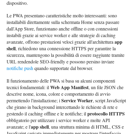
dispositivo.
Le PWA presentano caratteristiche molto interessanti: sono
installabili direttamente sulla schermata Home senza passare
dall'App Store, funzionano anche offline o con connessioni
instabili grazie ai service worker e alle strategie di caching
app
avanzate, offrono prestazioni veloci grazie all'architettura
shell
, richiedono una connessione HTTPS per garantire la
sicurezza, mantengono la possibilità di essere raggiunte tramite
URL rendendole SEO-friendly e possono persino inviare
notifiche push
quando supportate dal browser.
Il funzionamento delle PWA si basa su alcuni componenti
Web App Manifest
tecnici fondamentali: il
, un file JSON che
descrive nome, icona, colore e comportamento di avvio
Service Worker
permettendo l'installazione; i
, script JavaScript
che girano in background intercettando le richieste di rete e
protocollo HTTPS
gestendo il caching offline e le notifiche; il
obbligatorio per utilizzare i service worker e molte API
app shell
avanzate; e l'
, una struttura minima di HTML, CSS e
JavaScript caricata immediatamente per mostrare l'interfaccia