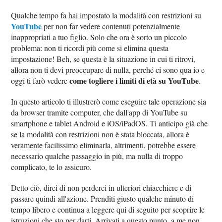
Qualche tempo fa hai impostato la modalità con restrizioni su
YouTube
per non far vedere contenuti potenzialmente
inappropriati a tuo figlio. Solo che ora è sorto un piccolo
problema: non ti ricordi più come si elimina questa
impostazione! Beh, se questa è la situazione in cui ti ritrovi,
allora non ti devi preoccupare di nulla, perché ci sono qua io e
come togliere i limiti di età su YouTube
oggi ti farò vedere
.
In questo articolo ti illustrerò come eseguire tale operazione sia
da browser tramite computer, che dall'app di YouTube su
smartphone e tablet Android e iOS/iPadOS. Ti anticipo già che
se la modalità con restrizioni non è stata bloccata, allora è
veramente facilissimo eliminarla, altrimenti, potrebbe essere
necessario qualche passaggio in più, ma nulla di troppo
complicato, te lo assicuro.
Detto ciò, direi di non perderci in ulteriori chiacchiere e di
passare quindi all'azione. Prenditi giusto qualche minuto di
tempo libero e continua a leggere qui di seguito per scoprire le
istruzioni che sto per darti. Arrivati a questo punto, a me non