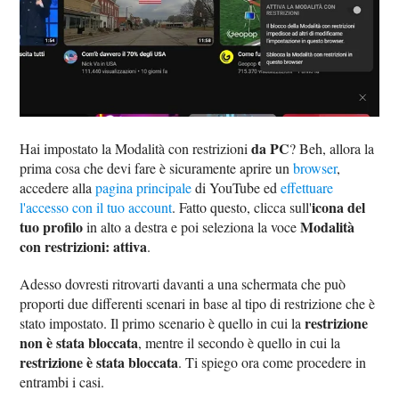
da PC
Hai impostato la Modalità con restrizioni
? Beh, allora la
prima cosa che devi fare è sicuramente aprire un
browser
,
accedere alla
pagina principale
di YouTube ed
effettuare
icona del
l'accesso con il tuo account
. Fatto questo, clicca sull'
tuo profilo
Modalità
in alto a destra e poi seleziona la voce
con restrizioni: attiva
.
Adesso dovresti ritrovarti davanti a una schermata che può
proporti due differenti scenari in base al tipo di restrizione che è
restrizione
stato impostato. Il primo scenario è quello in cui la
non è stata bloccata
, mentre il secondo è quello in cui la
restrizione è stata bloccata
. Ti spiego ora come procedere in
entrambi i casi.