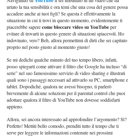
YouTube
Navigando su
ti sei imbattuto in un video che ha
urtato la tua sensibilità e ora temi che una cosa del genere possa
accadere anche ai tuoi figli? Se questa è effettivamente la
situazione in cui ti trovi in questo momento, evidentemente ti
come bloccare video su YouTube
piacerebbe sapere
per
evitare di trovarti in questo genere di situazioni spiacevoli. Ho
indovinato, vero? Beh, allora permettimi di dirti che sei capitato
proprio nel posto giusto al momento giusto!
Se mi dedichi qualche minuto del tuo tempo libero, infatti,
posso spiegarti come attivare il filtro che Google ha incluso “di
serie” nel suo famosissimo servizio di video sharing e illustrati
quali sono i passaggi necessari ad attivarlo su PC, smartphone e
tablet. Dopodiché, qualora ne avessi bisogno, ti parlerò
brevemente di alcune soluzioni per il parental control che puoi
adottare qualora il filtro di YouTube non dovesse soddisfarti
appieno.
Allora, sei ancora interessato ad approfondire l’argomento? Sì?
Perfetto! Mettiti bello comodo, prenditi tutto il tempo che ti
serve per leggere le informazioni contenute nei prossimi