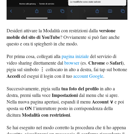
versione
Desideri attivare la Modalità con restrizioni dalla
mobile del sito di YouTube
? Ovviamente si può fare anche
questo e ora ti spiegherò in che modo.
Per prima cosa, collegati alla
pagina iniziale
del servizio di
Chrome
Safari
video sharing direttamente dal
browser
(es.
o
),
⋮
pigia sul simbolo
collocato in alto a destra, fai tap sul bottone
Accedi
ed esegui il login con il tuo
account Google
.
tua foto del profilo
Successivamente, pigia sulla
in alto a
Impostazioni
destra, premi sulla voce
dal menu che si apre.
Account ∨
Nella nuova pagina apertasi, espandi il menu
e poi
ON
sposta su
l’interruttore posto in corrispondenza della
Modalità con restrizioni
dicitura
.
Se hai eseguito nel modo corretto la procedura che ti ho appena
descritto, visualizzerai un messaggio di conferma riguardante il