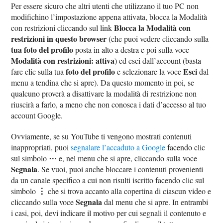
Per essere sicuro che altri utenti che utilizzano il tuo PC non
modifichino l’impostazione appena attivata, blocca la Modalità
Blocca la Modalità con
con restrizioni cliccando sul link
restrizioni in questo browser
(che puoi vedere cliccando sulla
tua foto del profilo
posta in alto a destra e poi sulla voce
Modalità con restrizioni: attiva
) ed esci dall’account (basta
foto del profilo
Esci
fare clic sulla tua
e selezionare la voce
dal
menu a tendina che si apre). Da questo momento in poi, se
qualcuno proverà a disattivare la modalità di restrizione non
riuscirà a farlo, a meno che non conosca i dati d’accesso al tuo
account Google.
Ovviamente, se su YouTube ti vengono mostrati contenuti
inappropriati, puoi
segnalare l’accaduto a Google
facendo clic
⋯
sul simbolo
e, nel menu che si apre, cliccando sulla voce
Segnala
. Se vuoi, puoi anche bloccare i contenuti provenienti
da un canale specifico a cui non risulti iscritto facendo clic sul
⋮
simbolo
che si trova accanto alla copertina di ciascun video e
Segnala
cliccando sulla voce
dal menu che si apre. In entrambi
i casi, poi, devi indicare il motivo per cui segnali il contenuto e