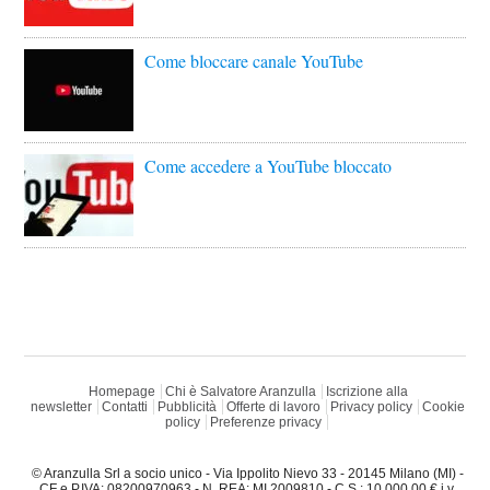
Come bloccare canale YouTube
Come accedere a YouTube bloccato
Homepage
Chi è Salvatore Aranzulla
Iscrizione alla
newsletter
Contatti
Pubblicità
Offerte di lavoro
Privacy policy
Cookie
policy
Preferenze privacy
© Aranzulla Srl a socio unico - Via Ippolito Nievo 33 - 20145 Milano (MI) -
CF e P.IVA: 08200970963 - N. REA: MI 2009810 - C.S.: 10.000,00 € i.v.