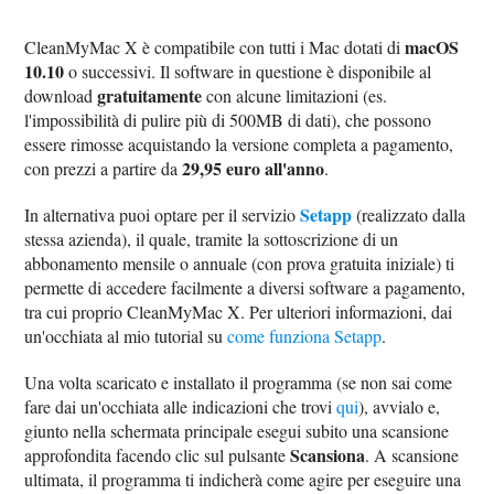
macOS
CleanMyMac X è compatibile con tutti i Mac dotati di
10.10
o successivi. Il software in questione è disponibile al
gratuitamente
download
con alcune limitazioni (es.
l'impossibilità di pulire più di 500MB di dati), che possono
essere rimosse acquistando la versione completa a pagamento,
29,95 euro all'anno
con prezzi a partire da
.
Setapp
In alternativa puoi optare per il servizio
(realizzato dalla
stessa azienda), il quale, tramite la sottoscrizione di un
abbonamento mensile o annuale (con prova gratuita iniziale) ti
permette di accedere facilmente a diversi software a pagamento,
tra cui proprio CleanMyMac X. Per ulteriori informazioni, dai
un'occhiata al mio tutorial su
come funziona Setapp
.
Una volta scaricato e installato il programma (se non sai come
fare dai un'occhiata alle indicazioni che trovi
qui
), avvialo e,
giunto nella schermata principale esegui subito una scansione
Scansiona
approfondita facendo clic sul pulsante
. A scansione
ultimata, il programma ti indicherà come agire per eseguire una