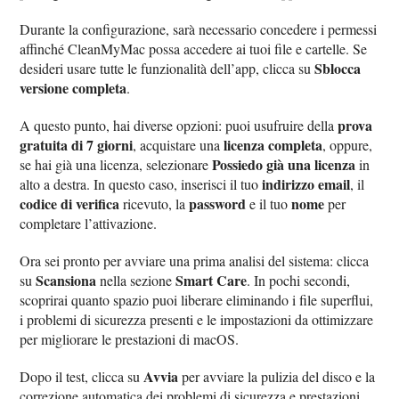
Durante la configurazione, sarà necessario concedere i permessi
affinché CleanMyMac possa accedere ai tuoi file e cartelle. Se
Sblocca
desideri usare tutte le funzionalità dell’app, clicca su
versione completa
.
prova
A questo punto, hai diverse opzioni: puoi usufruire della
gratuita di 7 giorni
licenza completa
, acquistare una
, oppure,
Possiedo già una licenza
se hai già una licenza, selezionare
in
indirizzo email
alto a destra. In questo caso, inserisci il tuo
, il
codice di verifica
password
nome
ricevuto, la
e il tuo
per
completare l’attivazione.
Ora sei pronto per avviare una prima analisi del sistema: clicca
Scansiona
Smart Care
su
nella sezione
. In pochi secondi,
scoprirai quanto spazio puoi liberare eliminando i file superflui,
i problemi di sicurezza presenti e le impostazioni da ottimizzare
per migliorare le prestazioni di macOS.
Avvia
Dopo il test, clicca su
per avviare la pulizia del disco e la
correzione automatica dei problemi di sicurezza e prestazioni