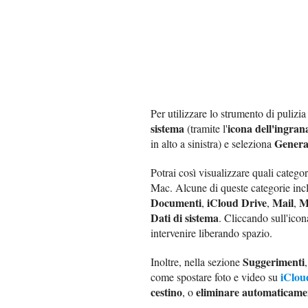
Per utilizzare lo strumento di puliz
sistema
icona dell'ingran
(tramite l'
Genera
in alto a sinistra) e seleziona
Potrai così visualizzare quali catego
Mac. Alcune di queste categorie in
Documenti
iCloud Drive
Mail
M
,
,
,
Dati di sistema
. Cliccando sull'ico
intervenire liberando spazio.
Suggerimenti
Inoltre, nella sezione
iClou
come spostare foto e video su
cestino
eliminare automaticamen
, o