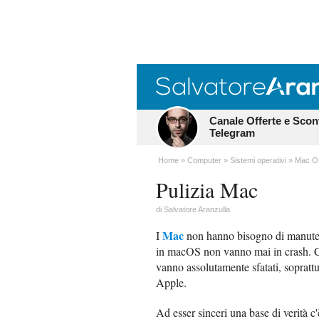
Canale Offerte e Scon
Telegram
Home
Computer
Sistemi operativi
Mac O
Pulizia Mac
di
Salvatore Aranzulla
Mac
I
non hanno bisogno di manutenz
in macOS non vanno mai in crash. Chi
vanno assolutamente sfatati, soprattu
Apple.
Ad esser sinceri una base di verità