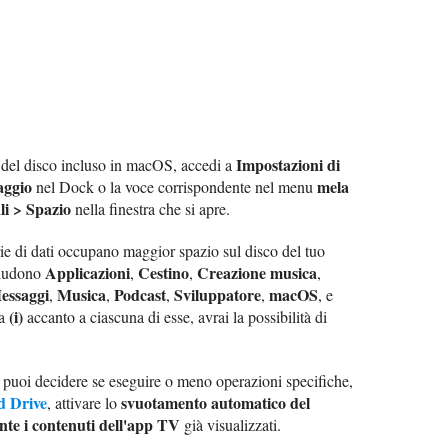
Impostazioni di
ia del disco incluso in macOS, accedi a
aggio
mela
nel Dock o la voce corrispondente nel menu
li > Spazio
nella finestra che si apre.
rie di dati occupano maggior spazio sul disco del tuo
Applicazioni
Cestino
Creazione musica
cludono
,
,
,
essaggi
Musica
Podcast
Sviluppatore
macOS
,
,
,
,
, e
(i)
na
accanto a ciascuna di esse, avrai la possibilità di
, puoi decidere se eseguire o meno operazioni specifiche,
d Drive
svuotamento automatico del
, attivare lo
te i contenuti dell'app TV
già visualizzati.