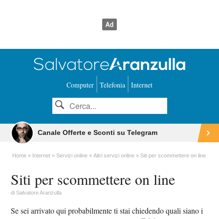
Computer
Telefonia
Internet
Canale Offerte e Sconti su Telegram
Home
Internet
Servizi online
Altri servizi online
Siti per scommettere on line
Siti per scommettere on line
di
Salvatore Aranzulla
Se sei arrivato qui probabilmente ti stai chiedendo quali siano i