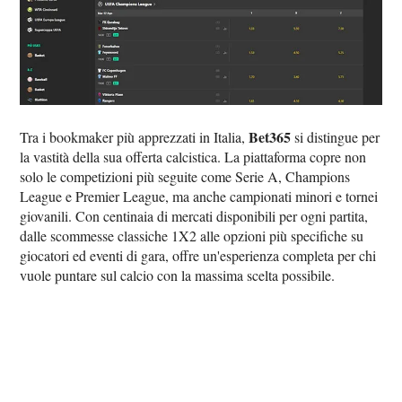
Bet365
Tra i bookmaker più apprezzati in Italia,
si distingue per
la vastità della sua offerta calcistica. La piattaforma copre non
solo le competizioni più seguite come Serie A, Champions
League e Premier League, ma anche campionati minori e tornei
giovanili. Con centinaia di mercati disponibili per ogni partita,
dalle scommesse classiche 1X2 alle opzioni più specifiche su
giocatori ed eventi di gara, offre un'esperienza completa per chi
vuole puntare sul calcio con la massima scelta possibile.