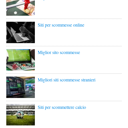
Siti per scommesse online
Miglior sito scommesse
Migliori siti scommesse stranieri
Siti per scommettere calcio