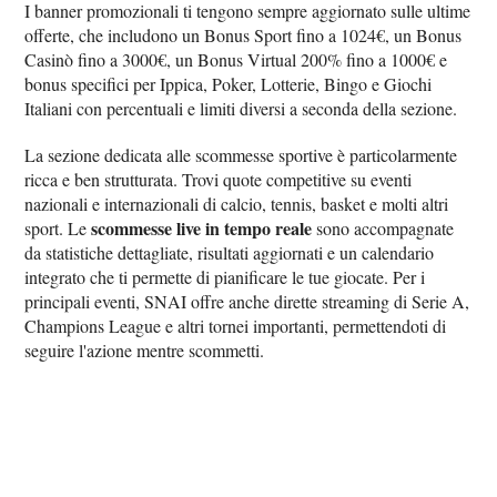
I banner promozionali ti tengono sempre aggiornato sulle ultime
offerte, che includono un Bonus Sport fino a 1024€, un Bonus
Casinò fino a 3000€, un Bonus Virtual 200% fino a 1000€ e
bonus specifici per Ippica, Poker, Lotterie, Bingo e Giochi
Italiani con percentuali e limiti diversi a seconda della sezione.
La sezione dedicata alle scommesse sportive è particolarmente
ricca e ben strutturata. Trovi quote competitive su eventi
nazionali e internazionali di calcio, tennis, basket e molti altri
scommesse live in tempo reale
sport. Le
sono accompagnate
da statistiche dettagliate, risultati aggiornati e un calendario
integrato che ti permette di pianificare le tue giocate. Per i
principali eventi, SNAI offre anche dirette streaming di Serie A,
Champions League e altri tornei importanti, permettendoti di
seguire l'azione mentre scommetti.