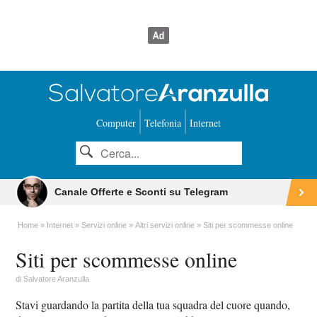
Computer
Telefonia
Internet
Canale Offerte e Sconti su Telegram
Home
Internet
Servizi online
Altri servizi online
Siti per scommesse online
Siti per scommesse online
di
Salvatore Aranzulla
Stavi guardando la partita della tua squadra del cuore quando,