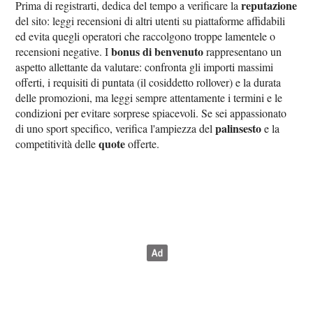
reputazione
Prima di registrarti, dedica del tempo a verificare la
del sito: leggi recensioni di altri utenti su piattaforme affidabili
ed evita quegli operatori che raccolgono troppe lamentele o
bonus di benvenuto
recensioni negative. I
rappresentano un
aspetto allettante da valutare: confronta gli importi massimi
offerti, i requisiti di puntata (il cosiddetto rollover) e la durata
delle promozioni, ma leggi sempre attentamente i termini e le
condizioni per evitare sorprese spiacevoli. Se sei appassionato
palinsesto
di uno sport specifico, verifica l'ampiezza del
e la
quote
competitività delle
offerte.