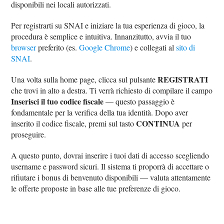
disponibili nei locali autorizzati.
Per registrarti su SNAI e iniziare la tua esperienza di gioco, la
procedura è semplice e intuitiva. Innanzitutto, avvia il tuo
browser
preferito (es.
Google Chrome
) e collegati al
sito di
SNAI
.
REGISTRATI
Una volta sulla home page, clicca sul pulsante
che trovi in alto a destra. Ti verrà richiesto di compilare il campo
Inserisci il tuo codice fiscale
— questo passaggio è
fondamentale per la verifica della tua identità. Dopo aver
CONTINUA
inserito il codice fiscale, premi sul tasto
per
proseguire.
A questo punto, dovrai inserire i tuoi dati di accesso scegliendo
username e password sicuri. Il sistema ti proporrà di accettare o
rifiutare i bonus di benvenuto disponibili — valuta attentamente
le offerte proposte in base alle tue preferenze di gioco.