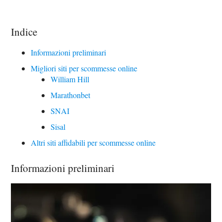
Indice
Informazioni preliminari
Migliori siti per scommesse online
William Hill
Marathonbet
SNAI
Sisal
Altri siti affidabili per scommesse online
Informazioni preliminari