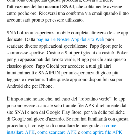
account SNAI
l'attivazione del tuo
, che solitamente avviene
entro poche ore. Riceverai una conferma via email quando il tuo
account sarà pronto per essere utilizzato.
SNAI offre un'esperienza mobile completa attraverso le sue app
dedicate. Dalla
pagina Le Nostre App del sito Web
puoi
scaricare diverse applicazioni specializzate: l'app Sport per le
scommesse sportive, Casino e Slot per i giochi da casinò, Poker
per gli appassionati del tavolo verde, Bingo per chi ama questo
classico gioco, l'app Giochi per accedere a tutti gli altri
intrattenimenti e SNAIFUN per un'esperienza di gioco più
leggera e divertente. Tutte queste app sono disponibili sia per
Android che per iPhone.
È importante notare che, nel caso del “robottino verde”, le app
possono essere scaricate solo tramite file APK direttamente dal
sito SNAI e non dal Google Play Store, per via delle politiche
di Google sul gioco d'azzardo. Se non hai familiarità con questa
procedura, ti consiglio di consultare le mie guide su
come
installare APK
,
come scaricare APK
e
come aprire file APK