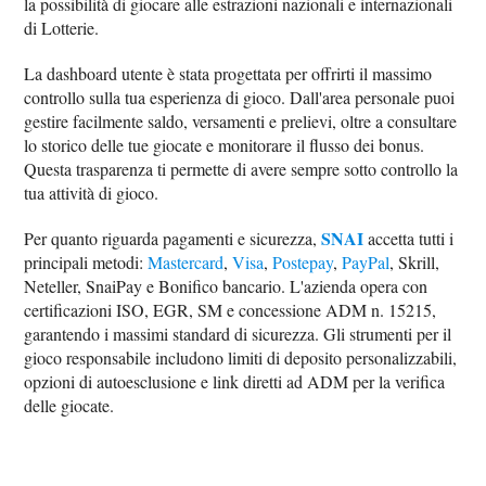
la possibilità di giocare alle estrazioni nazionali e internazionali
di Lotterie.
La dashboard utente è stata progettata per offrirti il massimo
controllo sulla tua esperienza di gioco. Dall'area personale puoi
gestire facilmente saldo, versamenti e prelievi, oltre a consultare
lo storico delle tue giocate e monitorare il flusso dei bonus.
Questa trasparenza ti permette di avere sempre sotto controllo la
tua attività di gioco.
SNAI
Per quanto riguarda pagamenti e sicurezza,
accetta tutti i
principali metodi:
Mastercard
,
Visa
,
Postepay
,
PayPal
, Skrill,
Neteller, SnaiPay e Bonifico bancario. L'azienda opera con
certificazioni ISO, EGR, SM e concessione ADM n. 15215,
garantendo i massimi standard di sicurezza. Gli strumenti per il
gioco responsabile includono limiti di deposito personalizzabili,
opzioni di autoesclusione e link diretti ad ADM per la verifica
delle giocate.