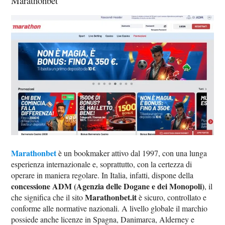
Marathonbet
Marathonbet
è un bookmaker attivo dal 1997, con una lunga
esperienza internazionale e, soprattutto, con la certezza di
operare in maniera regolare. In Italia, infatti, dispone della
concessione ADM (Agenzia delle Dogane e dei Monopoli)
, il
Marathonbet.it
che significa che il sito
è sicuro, controllato e
conforme alle normative nazionali. A livello globale il marchio
possiede anche licenze in Spagna, Danimarca, Alderney e