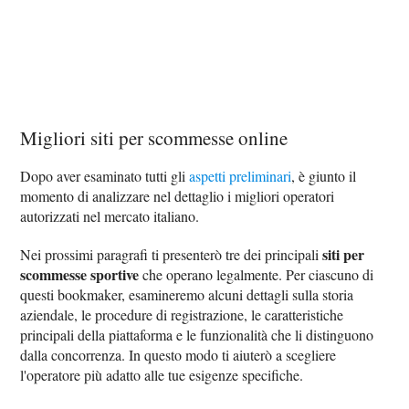
Migliori siti per scommesse online
Dopo aver esaminato tutti gli
aspetti preliminari
, è giunto il
momento di analizzare nel dettaglio i migliori operatori
autorizzati nel mercato italiano.
siti per
Nei prossimi paragrafi ti presenterò tre dei principali
scommesse sportive
che operano legalmente. Per ciascuno di
questi bookmaker, esamineremo alcuni dettagli sulla storia
aziendale, le procedure di registrazione, le caratteristiche
principali della piattaforma e le funzionalità che li distinguono
dalla concorrenza. In questo modo ti aiuterò a scegliere
l'operatore più adatto alle tue esigenze specifiche.