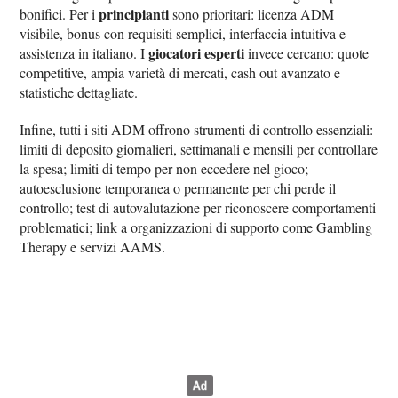
principianti
bonifici. Per i
sono prioritari: licenza ADM
visibile, bonus con requisiti semplici, interfaccia intuitiva e
giocatori esperti
assistenza in italiano. I
invece cercano: quote
competitive, ampia varietà di mercati, cash out avanzato e
statistiche dettagliate.
Infine, tutti i siti ADM offrono strumenti di controllo essenziali:
limiti di deposito giornalieri, settimanali e mensili per controllare
la spesa; limiti di tempo per non eccedere nel gioco;
autoesclusione temporanea o permanente per chi perde il
controllo; test di autovalutazione per riconoscere comportamenti
problematici; link a organizzazioni di supporto come Gambling
Therapy e servizi AAMS.