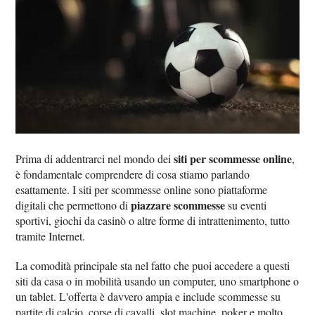
siti per scommesse online
Prima di addentrarci nel mondo dei
,
è fondamentale comprendere di cosa stiamo parlando
esattamente. I siti per scommesse online sono piattaforme
piazzare scommesse
digitali che permettono di
su eventi
sportivi, giochi da casinò o altre forme di intrattenimento, tutto
tramite Internet.
La comodità principale sta nel fatto che puoi accedere a questi
siti da casa o in mobilità usando un computer, uno smartphone o
un tablet. L'offerta è davvero ampia e include scommesse su
partite di calcio, corse di cavalli, slot machine, poker e molto