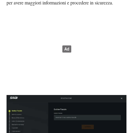
per avere maggiori informazioni e procedere in sicurezza.