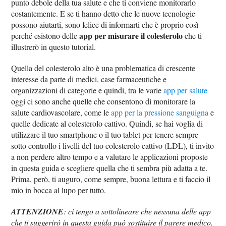
punto debole della tua salute e che ti conviene monitorarlo
costantemente. E se ti hanno detto che le nuove tecnologie
possono aiutarti, sono felice di informarti che è proprio così
app per misurare il colesterolo
perché esistono delle
che ti
illustrerò in questo tutorial.
Quella del colesterolo alto è una problematica di crescente
interesse da parte di medici, case farmaceutiche e
organizzazioni di categorie e quindi, tra le varie
app per salute
oggi ci sono anche quelle che consentono di monitorare la
salute cardiovascolare, come le
app per la pressione sanguigna
e
quelle dedicate al colesterolo cattivo. Quindi, se hai voglia di
utilizzare il tuo smartphone o il tuo tablet per tenere sempre
sotto controllo i livelli del tuo colesterolo cattivo (LDL), ti invito
a non perdere altro tempo e a valutare le applicazioni proposte
in questa guida e scegliere quella che ti sembra più adatta a te.
Prima, però, ti auguro, come sempre, buona lettura e ti faccio il
mio in bocca al lupo per tutto.
ATTENZIONE
: ci tengo a sottolineare che nessuna delle app
che ti suggerirò in questa guida può sostituire il parere medico.