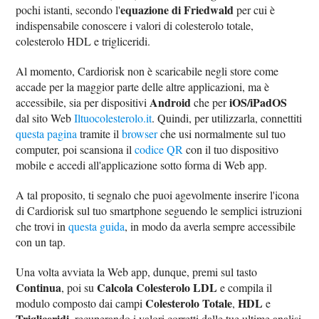
equazione di Friedwald
pochi istanti, secondo l'
per cui è
indispensabile conoscere i valori di colesterolo totale,
colesterolo HDL e trigliceridi.
Al momento, Cardiorisk non è scaricabile negli store come
accade per la maggior parte delle altre applicazioni, ma è
Android
iOS/iPadOS
accessibile, sia per dispositivi
che per
dal sito Web
Iltuocolesterolo.it
. Quindi, per utilizzarla, connettiti
questa pagina
tramite il
browser
che usi normalmente sul tuo
computer, poi scansiona il
codice QR
con il tuo dispositivo
mobile e accedi all'applicazione sotto forma di Web app.
A tal proposito, ti segnalo che puoi agevolmente inserire l'icona
di Cardiorisk sul tuo smartphone seguendo le semplici istruzioni
che trovi in
questa guida
, in modo da averla sempre accessibile
con un tap.
Una volta avviata la Web app, dunque, premi sul tasto
Continua
Calcola Colesterolo LDL
, poi su
e compila il
Colesterolo Totale
HDL
modulo composto dai campi
,
e
Trigliceridi
, recuperando i valori corretti dalle tue ultime analisi