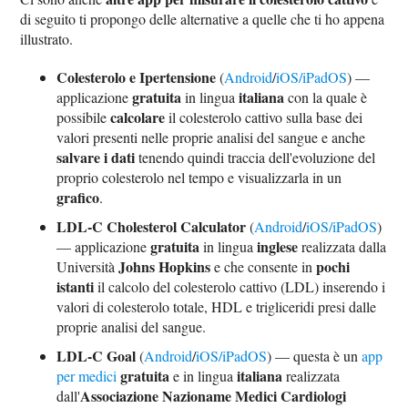
di seguito ti propongo delle alternative a quelle che ti ho appena
illustrato.
Colesterolo e Ipertensione
(
Android
/
iOS/iPadOS
) —
gratuita
italiana
applicazione
in lingua
con la quale è
calcolare
possibile
il colesterolo cattivo sulla base dei
valori presenti nelle proprie analisi del sangue e anche
salvare i dati
tenendo quindi traccia dell'evoluzione del
proprio colesterolo nel tempo e visualizzarla in un
grafico
.
LDL-C Cholesterol Calculator
(
Android
/
iOS/iPadOS
)
gratuita
inglese
— applicazione
in lingua
realizzata dalla
Johns Hopkins
pochi
Università
e che consente in
istanti
il calcolo del colesterolo cattivo (LDL) inserendo i
valori di colesterolo totale, HDL e trigliceridi presi dalle
proprie analisi del sangue.
LDL-C Goal
(
Android
/
iOS/iPadOS
) — questa è un
app
gratuita
italiana
per medici
e in lingua
realizzata
Associazione Nazioname Medici Cardiologi
dall'