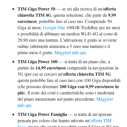
TIM Giga Power 50
offerta
— se sei alla ricerca di un'
chiavetta TIM 4G
9,99
, questa soluzione, che parte da
euro/mese
, potrebbe fare al caso tuo. Comprende 50
Giga al mese,
Google One
100GB Try&Buy per tre mesi
e possibilità di abbinare un modem Wi-Fi 4G al costo di
29,90 euro una tantum. L'attivazione è gratis se avviene
online (altrimenti ammonta a 5 euro una tantum) e il
primo mese è gratis.
Maggiori info qui
.
TIM Giga Power 100
— si tratta di un piano che, a
14,99 euro/mese
partire da
comprende la navigazione in
offerta chiavetta TIM 5G
5G (per cui se cercavi un'
questa potrebbe fare al caso tuo) con 100 Giga disponibili
200 Giga con 0,99 euro/mese in
(che possono diventare
più
). Il resto dei costi e caratteristiche sono i medesimi
del piano menzionato nel punto precedente.
Maggiori
info qui
.
TIM Giga Power Famiglia
— si tratta di un'opzione
pensata per coloro che hanno attivato un'
offerta TIM
fissa
, grazie alla quale è possibile avere 5 Giga in 5G per