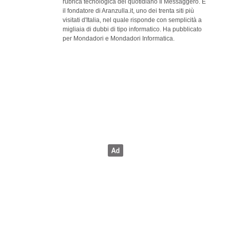
rubrica tecnologica del quotidiano Il Messaggero. È
il fondatore di Aranzulla.it, uno dei trenta siti più
visitati d'Italia, nel quale risponde con semplicità a
migliaia di dubbi di tipo informatico. Ha pubblicato
per Mondadori e Mondadori Informatica.