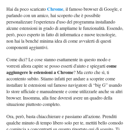
Chrome
Hai da poco scaricato
, il famoso browser di Google, e
parlando con un amico, hai scoperto che è possibile
personalizzare l'esperienza d'uso del programma installando
alcune estensioni in grado di ampliarne le funzionalità. Essendo,
però, poco esperto in fatto di informatica e nuove tecnologie,
non hai la benché minima idea di come avvalerti di questi
componenti aggiuntivi.
Come dici? Le cose stanno esattamente in questo modo e
come
vorresti allora capire se posso esserti d'aiuto e spiegarti
aggiungere le estensioni a Chrome
? Ma certo che sì, ti
accontento subito. Stiamo infatti per andare a scoprire come
installare le estensioni sul famoso navigatore di “big G” usando
lo store ufficiale e manualmente e come utilizzarle anche su altri
browser. Insomma, alla fine dovresti avere un quadro della
situazione piuttosto completo.
Ora, però, basta chiacchierare e passiamo all'azione. Prenditi
qualche minuto di tempo libero solo per te, mettiti bello comodo
e comincia a concentrarti su quanto riportato qui di seguito. Ti