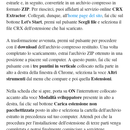
estrarle e, in seguito, convertirle in un archivio compresso in
ZIP
CRX
formato
. Per riuscirci, puoi affidarti al servizio online
Extractor
. Collegati, dunque, all'
home page del sito
, fai clic sul
Let's Start
Scegli file
bottone
, premi sul pulsante
e seleziona il
file CRX dell'estensione che hai scaricato.
A trasformazione avvenuta, premi sul pulsante per procedere
download
con il
dell'archivio compresso restituito. Una volta
completato lo scaricamento, estrai l'archivio ZIP ottenuto in una
posizione a piacere sul computer. A questo punto, fai clic sul
tre puntini in verticale
pulsante con i
collocato nella parte in
Altri
alto a destra della finestra di Chrome, seleziona la voce
strumenti
Estensioni
dal menu che compare e poi quella
.
ON
Nella scheda che si apre, porta su
l'interruttore collocato
Modalità sviluppatore
accanto alla voce
presente in alto a
Carica estensione non
destra, fai clic sul bottone
pacchettizzata
posto in alto e seleziona la cartella dell'archivio
estratto in precedenza sul tuo computer. Attendi poi che la
procedura per l'installazione dell'estensione di terze parti venga
completata e potrai finalmente cominciare a servirtene.