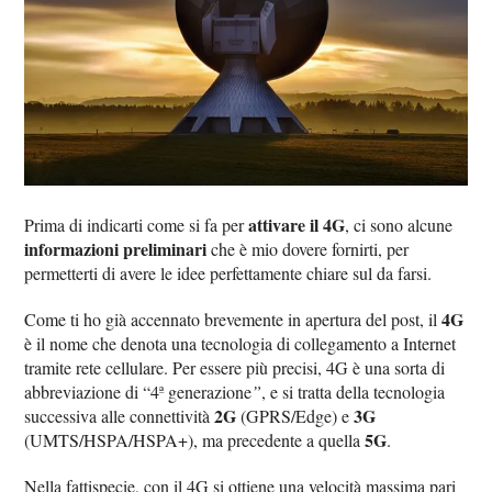
attivare il 4G
Prima di indicarti come si fa per
, ci sono alcune
informazioni preliminari
che è mio dovere fornirti, per
permetterti di avere le idee perfettamente chiare sul da farsi.
4G
Come ti ho già accennato brevemente in apertura del post, il
è il nome che denota una tecnologia di collegamento a Internet
tramite rete cellulare. Per essere più precisi, 4G è una sorta di
abbreviazione di “4ª generazione
”
, e si tratta della tecnologia
2G
3G
successiva alle connettività
(GPRS/Edge) e
5G
(UMTS/HSPA/HSPA+), ma precedente a quella
.
Nella fattispecie, con il 4G si ottiene una velocità massima pari