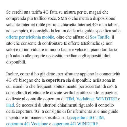
Se cerchi una tariffa 4G fatta su misura per te, magari che
comprenda più traffico voce, SMS o che metta a disposizione
soltanto Internet (utile per una chiavetta Internet 4G o un tablet,
ad esempio), ti consiglio la lettura della mia guida specifica sulle
offerte per telefonia mobile
, oltre che all'uso di
Sos Tariffe
, il
sito che consente di confrontare le offerte telefoniche (e non
solo) e di individuare in modo facile e veloce il piano tariffario
più adatto alle proprie necessità, mediante gli appositi filtri
disponibili.
Inoltre, come ti ho già detto, per sfruttare appieno la connettività
copertura
4G c'è bisogno che la
sia disponibile nella zona in
cui risiedi, o che frequenti abitualmente: per accertarti di ciò, ti
consiglio di effettuare le dovute verifiche utilizzando le pagine
dedicate al controllo copertura di
TIM
,
Vodafone
,
WINDTRE
e
iliad
. Se necessiti di ulteriori chiarimenti riguardo il controllo
della copertura 4G, ti consiglio di far riferimento alle mie guide
incentrare in maniera specifica sulla
copertura 4G TIM
,
copertura 4G Vodafone
e
copertura 4G WINDTRE
.