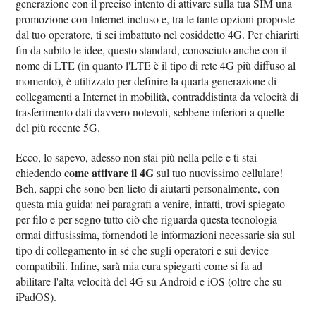
generazione con il preciso intento di attivare sulla tua SIM una
promozione con Internet incluso e, tra le tante opzioni proposte
dal tuo operatore, ti sei imbattuto nel cosiddetto 4G. Per chiarirti
fin da subito le idee, questo standard, conosciuto anche con il
nome di LTE (in quanto l'LTE è il tipo di rete 4G più diffuso al
momento), è utilizzato per definire la quarta generazione di
collegamenti a Internet in mobilità, contraddistinta da velocità di
trasferimento dati davvero notevoli, sebbene inferiori a quelle
del più recente 5G.
Ecco, lo sapevo, adesso non stai più nella pelle e ti stai
come attivare il 4G
chiedendo
sul tuo nuovissimo cellulare!
Beh, sappi che sono ben lieto di aiutarti personalmente, con
questa mia guida: nei paragrafi a venire, infatti, trovi spiegato
per filo e per segno tutto ciò che riguarda questa tecnologia
ormai diffusissima, fornendoti le informazioni necessarie sia sul
tipo di collegamento in sé che sugli operatori e sui device
compatibili. Infine, sarà mia cura spiegarti come si fa ad
abilitare l'alta velocità del 4G su Android e iOS (oltre che su
iPadOS).