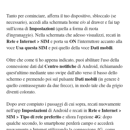
Tanto per cominciare, afferra il tuo dispositivo, sbloccalo (se
necessario), accedi alla schermata home e/o al drawer e fai tap
Impostazioni
sull'icona di
(quella a forma di ruota
d'ingranaggio). Nella schermata che adesso visualizzi, recati in
Rete e Internet > SIM
ON
e porta su
l'interruttore accanto alla
Usa questa SIM
Dati mobili
voce
e poi quello della voce
.
Oltre che come ti ho appena indicato, puoi abilitare l'uso della
Centro notifiche
connessione dati dal
di Android, richiamando
quest'ultimo mediante uno swipe dall'alto verso il basso dello
Dati mobili
schermo e premendo poi sul pulsante
(in genere è
quello contrassegnato da due frecce), in modo tale che da grigio
diventi colorato.
Dopo aver compiuto i passaggi di cui sopra, recati nuovamente
Impostazioni
Rete e Internet >
nell'app
di Android e recati in
SIM > Tipo di rete preferito
4G
e sfiora l'opzione
: dopo
qualche secondo, lo smartphone perderà campo e accederà
nuovamente a Internet utilizzando la connessione 4G, come