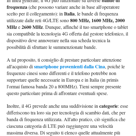
bande di
In linea generale, il 4G può funzionare su diverse
frequenza
(che possono variare anche in base all'operatore
Italia
scelto per il collegamento): in
, le bande di frequenza
800 MHz, 1600 MHz, 2000
utilizzate dalle reti 4G/LTE sono
MHz
2600 MHz
e
. Dunque, affinché il tuo smartphone o tablet
sia compatibile la tecnologia 4G offerta dal gestore telefonico, il
dispositivo deve annoverare nella sua scheda tecnica la
possibilità di sfruttare le summenzionate bande.
A tal proposito, ti consiglio di prestare particolare attenzione
smartphone provenienti dalla Cina
all'acquisto di
, poiché le
frequenze cinesi sono differenti e il telefono potrebbe non
supportare quelle necessarie in Europa e in Italia (in primis
l'ormai famosa banda 20 a 800MHz). Tieni sempre presente
questo particolare prima di affrontare eventuali spese.
categorie
Inoltre, il 4G prevede anche una suddivisione in
: esse
differiscono tra loro sia per tecnologia di scambio dati, che per
banda di frequenza utilizzata. All'atto pratico, ciò significa che
ciascuna categoria di LTE può raggiungere una velocità
massima diversa. Di seguito ti elenco quelle attualmente più