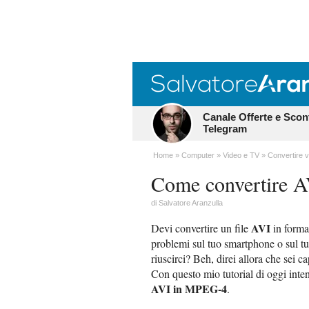
Canale Offerte e Scon
Telegram
Home
Computer
Video e TV
Convertire v
Come convertire 
di
Salvatore Aranzulla
AVI
Devi convertire un file
in form
problemi sul tuo smartphone o sul t
riuscirci? Beh, direi allora che sei 
Con questo mio tutorial di oggi intend
AVI in MPEG-4
.