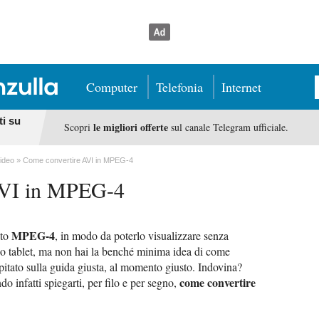
Computer
Telefonia
Internet
ti su
le migliori offerte
Scopri
sul canale Telegram ufficiale.
ideo
Come convertire AVI in MPEG-4
AVI in MPEG-4
MPEG-4
ato
, in modo da poterlo visualizzare senza
uo tablet, ma non hai la benché minima idea di come
capitato sulla guida giusta, al momento giusto. Indovina?
come convertire
o infatti spiegarti, per filo e per segno,