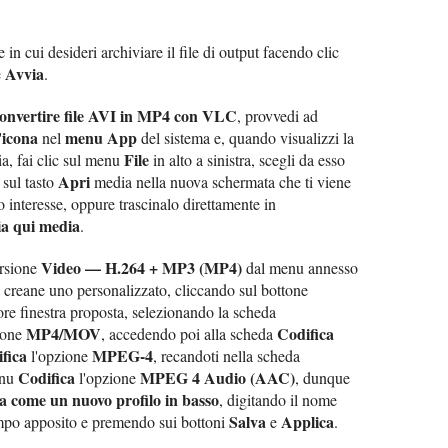
 in cui desideri archiviare il file di output facendo clic
Avvia
e
.
onvertire file AVI in MP4 con VLC
, provvedi ad
icona
menu App
'
nel
del sistema e, quando visualizzi la
File
ia, fai clic sul menu
in alto a sinistra, scegli da esso
Apri
a sul tasto
media nella nuova schermata che ti viene
o interesse, oppure trascinalo direttamente in
ia qui media
.
Video — H.264 + MP3 (MP4)
ersione
dal menu annesso
 creane uno personalizzato, cliccando sul bottone
iore finestra proposta, selezionando la scheda
MP4/MOV
Codifica
ione
, accedendo poi alla scheda
fica
MPEG-4
l'opzione
, recandoti nella scheda
Codifica
MPEG 4 Audio (AAC)
enu
l'opzione
, dunque
a come un nuovo profilo in basso
, digitando il nome
Salva
Applica
ampo apposito e premendo sui bottoni
e
.