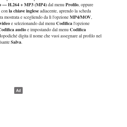
o — H.264 + MP3 (MP4)
Profilo
dal menu
, oppure
la chiave inglese
e con
adiacente, aprendo la scheda
MP4/MOV
tra mostrata e scegliendo da lì l'opzione
,
 video
Codifica
e selezionando dal menu
l'opzione
Codifica audio
Codifica
e impostando dal menu
dopodiché digita il nome che vuoi assegnare al profilo nel
Salva
ulsante
.