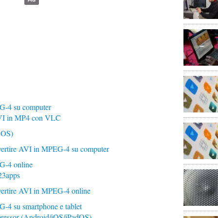
G-4 su computer
AVI in MP4 con VLC
cOS)
nvertire AVI in MPEG-4 su computer
G-4 online
123apps
nvertire AVI in MPEG-4 online
-4 su smartphone e tablet
ressor (Android/iOS/iPadOS)