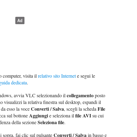
o computer, visita il
relativo sito Internet
e segui le
guida dedicata
.
collegamento
indows, avvia VLC selezionando il
posto
 visualizzi la relativa finestra sul desktop, espandi il
Converti / Salva
File
li da esso la voce
, scegli la scheda
Aggiungi
file AVI
icca sul bottone
e seleziona il
su cui
Seleziona file
ndenza della sezione
.
Converti / Salva
 sopra, fai clic sul pulsante
in basso e