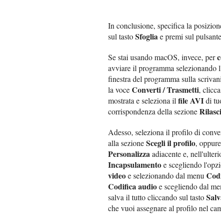
In conclusione, specifica la posizione
Sfoglia
sul tasto
e premi sul pulsant
c
Se stai usando macOS, invece, per
avviare il programma selezionando l
finestra del programma sulla scrivan
Converti / Trasmetti
la voce
, clicc
file AVI
mostrata e seleziona il
di tu
Rilasc
corrispondenza della sezione
Adesso, seleziona il profilo di conv
Scegli il profilo
alla sezione
, oppure
Personalizza
adiacente e, nell'ulter
Incapsulamento
e scegliendo l'opz
video
Codi
e selezionando dal menu
Codifica audio
e scegliendo dal m
Salv
salva il tutto cliccando sul tasto
che vuoi assegnare al profilo nel c