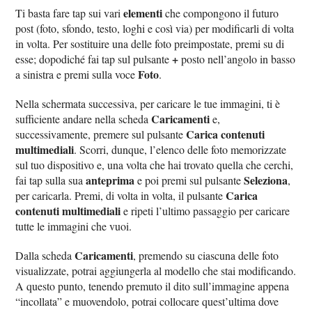
elementi
Ti basta fare tap sui vari
che compongono il futuro
post (foto, sfondo, testo, loghi e così via) per modificarli di volta
in volta. Per sostituire una delle foto preimpostate, premi su di
+
esse; dopodiché fai tap sul pulsante
posto nell’angolo in basso
Foto
a sinistra e premi sulla voce
.
Nella schermata successiva, per caricare le tue immagini, ti è
Caricamenti
sufficiente andare nella scheda
e,
Carica contenuti
successivamente, premere sul pulsante
multimediali
. Scorri, dunque, l’elenco delle foto memorizzate
sul tuo dispositivo e, una volta che hai trovato quella che cerchi,
anteprima
Seleziona
fai tap sulla sua
e poi premi sul pulsante
,
Carica
per caricarla. Premi, di volta in volta, il pulsante
contenuti multimediali
e ripeti l’ultimo passaggio per caricare
tutte le immagini che vuoi.
Caricamenti
Dalla scheda
, premendo su ciascuna delle foto
visualizzate, potrai aggiungerla al modello che stai modificando.
A questo punto, tenendo premuto il dito sull’immagine appena
“incollata” e muovendolo, potrai collocare quest’ultima dove