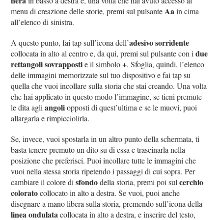
nera
in basso a destra e, una volta che hai avuto accesso al
Aa
menu di creazione delle storie, premi sul pulsante
in cima
all’elenco di sinistra.
adesivo sorridente
A questo punto, fai tap sull’icona dell’
due
collocata in alto al centro e, da qui, premi sul pulsante con i
rettangoli sovrapposti
+
e il simbolo
. Sfoglia, quindi, l’elenco
delle immagini memorizzate sul tuo dispositivo e fai tap su
quella che vuoi incollare sulla storia che stai creando. Una volta
che hai applicato in questo modo l’immagine, se tieni premute
angoli
le dita agli
opposti di quest’ultima e se le muovi, puoi
allargarla e rimpicciolirla.
Se, invece, vuoi spostarla in un altro punto della schermata, ti
basta tenere premuto un dito su di essa e trascinarla nella
posizione che preferisci. Puoi incollare tutte le immagini che
vuoi nella stessa storia ripetendo i passaggi di cui sopra. Per
sfondo
cerchio
cambiare il colore di
della storia, premi poi sul
colorato
collocato in alto a destra. Se vuoi, puoi anche
disegnare a mano libera sulla storia, premendo sull’icona della
linea ondulata
collocata in alto a destra, e inserire del testo,