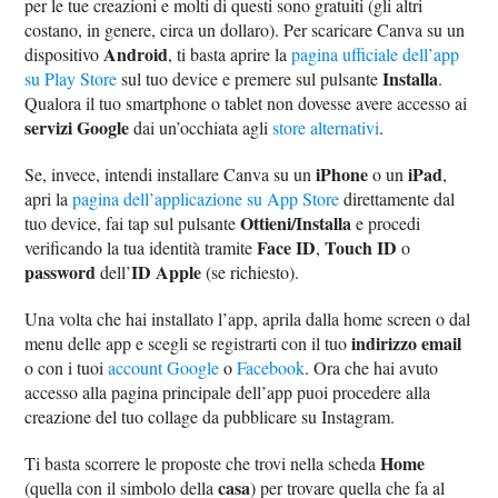
per le tue creazioni e molti di questi sono gratuiti (gli altri
costano, in genere, circa un dollaro). Per scaricare Canva su un
Android
dispositivo
, ti basta aprire la
pagina ufficiale dell’app
Installa
su Play Store
sul tuo device e premere sul pulsante
.
Qualora il tuo smartphone o tablet non dovesse avere accesso ai
servizi Google
dai un’occhiata agli
store alternativi
.
iPhone
iPad
Se, invece, intendi installare Canva su un
o un
,
apri la
pagina dell’applicazione su App Store
direttamente dal
Ottieni/Installa
tuo device, fai tap sul pulsante
e procedi
Face ID
Touch ID
verificando la tua identità tramite
,
o
password
ID Apple
dell’
(se richiesto).
Una volta che hai installato l’app, aprila dalla home screen o dal
indirizzo email
menu delle app e scegli se registrarti con il tuo
o con i tuoi
account Google
o
Facebook
. Ora che hai avuto
accesso alla pagina principale dell’app puoi procedere alla
creazione del tuo collage da pubblicare su Instagram.
Home
Ti basta scorrere le proposte che trovi nella scheda
casa
(quella con il simbolo della
) per trovare quella che fa al