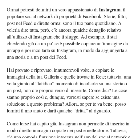
Instagram
Ormai potresti definirti un vero appassionato di
, il
popolare social network di proprietà di Facebook. Storie, filtri,
post nel Feed e dirette ormai sono il tuo pane quotidiano. A
volerla dire tutta, però, c’è ancora qualche dettaglio relativo
all’utilizzo di Instagram che ti sfugge. Ad esempio, ti stai
chiedendo già da un po’ se è possibile copiare un’immagine da
un’app e poi incollarla su Instagram, in modo da aggiungerla a
una storia o a un post del Feed.
Hai provato e riprovato, innumerevoli volte, a copiare le
immagini della tua Galleria e quelle trovate in Rete; tuttavia, una
volta giunto al “fatidico” momento di incollarle su una storia o
un post, non c’è proprio verso di inserirle. Come dici? Le cose
stanno proprio così e, dunque, vorresti sapere se esiste una
soluzione a questo problema? Allora, se per te va bene, posso
fornirti il mio aiuto e darti qualche “dritta” al riguardo.
Come forse hai capito già, Instagram non permette di inserire in
modo diretto immagini copiate nei post e nelle storie. Tuttavia,
c’è una comoda funzione integrata nell’app del social network e