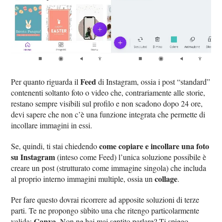
Feed
Per quanto riguarda il
di Instagram, ossia i post “standard”
contenenti soltanto foto o video che, contrariamente alle storie,
restano sempre visibili sul profilo e non scadono dopo 24 ore,
devi sapere che non c’è una funzione integrata che permette di
incollare immagini in essi.
come copiare e incollare una foto
Se, quindi, ti stai chiedendo
su Instagram
(inteso come Feed) l’unica soluzione possibile è
creare un post (strutturato come immagine singola) che includa
collage
al proprio interno immagini multiple, ossia un
.
Per fare questo dovrai ricorrere ad apposite soluzioni di terze
parti. Te ne propongo sùbito una che ritengo particolarmente
Canva
valida:
. Non ne hai mai sentito parlare? Ti spiego