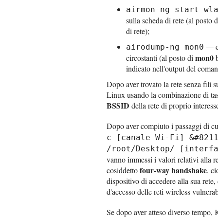
airmon-ng start wl
sulla scheda di rete (al posto 
di rete);
— co
airodump-ng mon0
mon0
circostanti (al posto di
b
indicato nell'output del coma
Dopo aver trovato la rete senza fili 
Linux usando la combinazione di ta
BSSID
della rete di proprio interess
Dopo aver compiuto i passaggi di cu
c [canale Wi-Fi] &#821
/root/Desktop/ [interf
vanno immessi i valori relativi alla r
four-way handshake
cosiddetto
, c
dispositivo di accedere alla sua rete,
d'accesso delle reti wireless vulnerab
Se dopo aver atteso diverso tempo, K