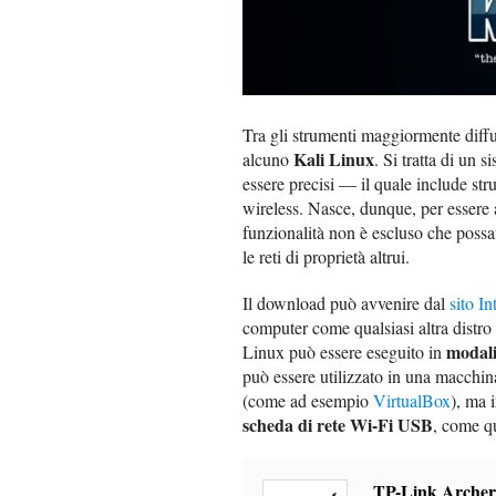
Tra gli strumenti maggiormente diff
Kali Linux
alcuno
. Si tratta di un 
essere precisi — il quale include strum
wireless. Nasce, dunque, per essere 
funzionalità non è escluso che possa
le reti di proprietà altrui.
Il download può avvenire dal
sito In
computer come qualsiasi altra distr
modali
Linux può essere eseguito in
può essere utilizzato in una macchin
(come ad esempio
VirtualBox
), ma 
scheda di rete Wi-Fi USB
, come q
TP-Link Archer