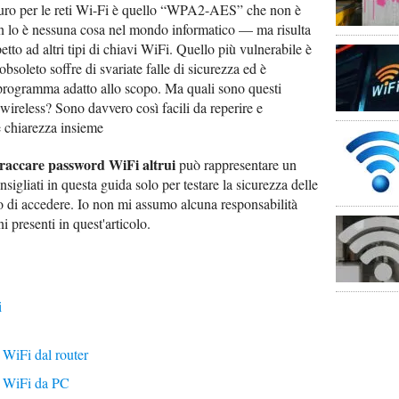
sicuro per le reti Wi-Fi è quello “WPA2-AES” che non è
n lo è nessuna cosa nel mondo informatico — ma risulta
petto ad altri tipi di chiavi WiFi. Quello più vulnerabile è
soleto soffre di svariate falle di sicurezza ed è
 programma adatto allo scopo. Ma quali sono questi
ti wireless? Sono davvero così facili da reperire e
e chiarezza insieme
raccare password WiFi altrui
può rappresentare un
nsigliati in questa guida solo per testare la sicurezza delle
so di accedere. Io non mi assumo alcuna responsabilità
i presenti in quest'articolo.
i
WiFi dal router
 WiFi da PC