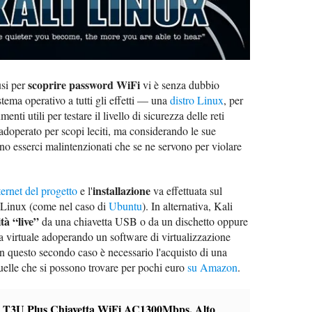
scoprire password WiFi
usi per
vi è senza dubbio
sistema operativo a tutti gli effetti — una
distro Linux
, per
enti utili per testare il livello di sicurezza delle reti
adoperato per scopi leciti, ma considerando le sue
no esserci malintenzionati che se ne servono per violare
installazione
ternet del progetto
e l'
va effettuata sul
o Linux (come nel caso di
Ubuntu
). In alternativa, Kali
tà “live”
da una chiavetta USB o da un dischetto oppure
a virtuale adoperando un software di virtualizzazione
in questo secondo caso è necessario l'acquisto di una
uelle che si possono trovare per pochi euro
su Amazon
.
 T3U Plus Chiavetta WiFi AC1300Mbps, Alto