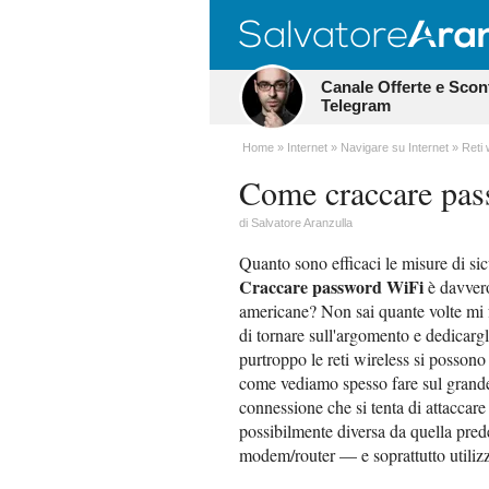
Canale Offerte e Scon
Telegram
Home
Internet
Navigare su Internet
Reti 
Come craccare pa
di
Salvatore Aranzulla
Quanto sono efficaci le misure di sic
Craccare password WiFi
è davvero
americane? Non sai quante volte mi
di tornare sull'argomento e dedicarg
purtroppo le reti wireless si posson
come vediamo spesso fare sul grande
connessione che si tenta di attacca
possibilmente diversa da quella prede
modem/router — e soprattutto utilizz