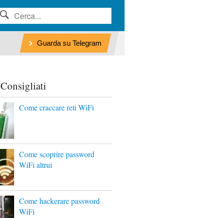
Guarda su Telegram
 Consigliati
Come craccare reti WiFi
Come scoprire password
WiFi altrui
Come hackerare password
WiFi