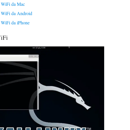
d WiFi da Mac
 WiFi da Android
 WiFi da iPhone
iFi