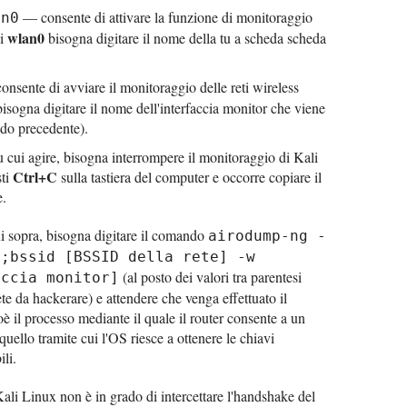
— consente di attivare la funzione di monitoraggio
an0
wlan0
di
bisogna digitare il nome della tu a scheda scheda
nsente di avviare il monitoraggio delle reti wireless
isogna digitare il nome dell'interfaccia monitor che viene
ndo precedente).
su cui agire, bisogna interrompere il monitoraggio di Kali
Ctrl+C
sti
sulla tastiera del computer e occorre copiare il
e.
i sopra, bisogna digitare il comando
airodump-ng -
1;bssid [BSSID della rete] -w
(al posto dei valori tra parentesi
accia monitor]
ete da hackerare) e attendere che venga effettuato il
ioè il processo mediante il quale il router consente a un
 quello tramite cui l'OS riesce a ottenere le chiavi
ili.
ali Linux non è in grado di intercettare l'handshake del