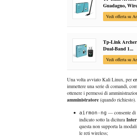
Guadagno, Wire.
Vedi offerta su 
Tp-Link Archer 
Dual-Band 1...
Vedi offerta su 
c
Una volta avviato Kali Linux, per
immettere una serie di comandi, com
ottenere i permessi di amministrazi
amministratore
(quando richiesto).
— consente di s
airmon-ng
Inter
indicato sotto la dicitura
questa non supporta la modali
le reti wireless;