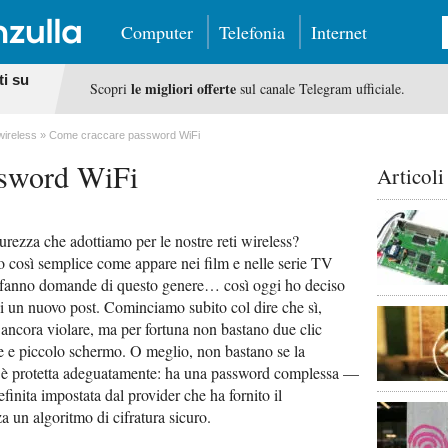
Computer
Telefonia
Internet
ti su
le migliori offerte
Scopri
sul canale Telegram ufficiale.
wireless
Come craccare password WiFi
ssword WiFi
Articoli
urezza che adottiamo per le nostre reti wireless?
 così semplice come appare nei film e nelle serie TV
 fanno domande di questo genere… così oggi ho deciso
li un nuovo post. Cominciamo subito col dire che sì,
o ancora violare, ma per fortuna non bastano due clic
 e piccolo schermo. O meglio, non bastano se la
re è protetta adeguatamente: ha una password complessa —
finita impostata dal provider che ha fornito il
a un algoritmo di cifratura sicuro.