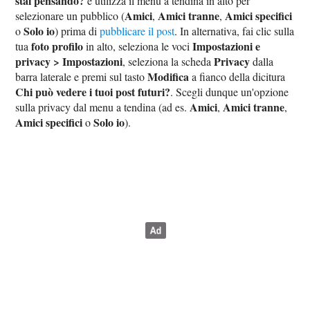
stai pensando?
e utilizza il menu a tendina in alto per
Amici
Amici tranne
Amici specifici
selezionare un pubblico (
,
,
Solo io
o
) prima di
pubblicare il post
. In alternativa, fai clic sulla
foto profilo
Impostazioni e
tua
in alto, seleziona le voci
privacy > Impostazioni
Privacy
, seleziona la scheda
dalla
Modifica
barra laterale e premi sul tasto
a fianco della dicitura
Chi può vedere i tuoi post futuri?
. Scegli dunque un'opzione
Amici
Amici tranne
sulla privacy dal menu a tendina (ad es.
,
,
Amici specifici
Solo io
o
).