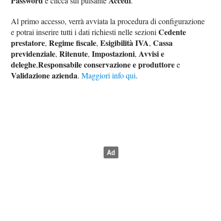
Password
Accedi
e clicca sul pulsante
.
Al primo accesso, verrà avviata la procedura di configurazione
Cedente
e potrai inserire tutti i dati richiesti nelle sezioni
prestatore
Regime fiscale
Esigibilità IVA
Cassa
,
,
,
previdenziale
Ritenute
Impostazioni
Avvisi e
,
,
,
deleghe
Responsabile conservazione e produttore
,
e
Validazione azienda
.
Maggiori info qui
.