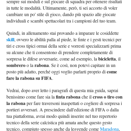
sempre sui moduli e sul giocare di squadra per ottenere risultati
in tutte le modalità. Ultimamente, però, ti sei accorto di voler
cambiare un po' stile di gioco, dando più spazio alle giocate
individuali e scambi spettacolari tra i campioni del tuo team.
Quindi, in allenamento stai provando a imparare le cosiddette
skill
, ovvero le abilità palla al piede, le finte e i gesti tecnici per
tiri e cross tipici ormai della serie e vorresti specializzarti prima
su alcune che ti consentono di prendere completamente di
bicicletta
sorpresa le difese avversarie, come ad esempio, la
, il
sombrero
rabona
o la
. Se è così, non potevi capitare in un
come
posto più adatto, perché oggi voglio parlarti proprio di
fare la rabona su FIFA
.
Vedrai, dopo aver letto i paragrafi di questa mia guida, saprai
finta rabona
cross o tiro con
benissimo come fare sia la
che il
la rabona
per fare traversoni inaspettati o cogliere di sorpresa i
portieri avversari. A prescindere dall'edizione di FIFA o dalla
tua piattaforma, avrai modo quindi inserire nel tuo repertorio
tecnico della serie calcistica più amata anche questo gesto
tecnico, compiuto spesso anche da leggende come
Maradona
,