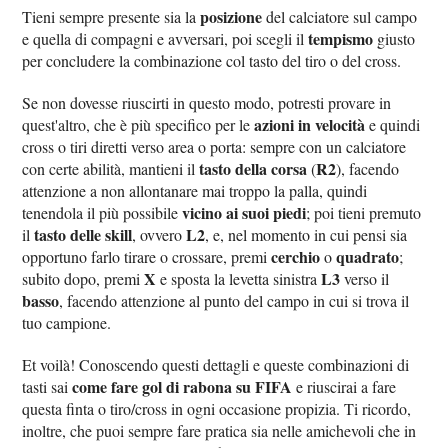
posizione
Tieni sempre presente sia la
del calciatore sul campo
tempismo
e quella di compagni e avversari, poi scegli il
giusto
per concludere la combinazione col tasto del tiro o del cross.
Se non dovesse riuscirti in questo modo, potresti provare in
azioni in velocità
quest'altro, che è più specifico per le
e quindi
cross o tiri diretti verso area o porta: sempre con un calciatore
tasto della corsa
R2
con certe abilità, mantieni il
(
), facendo
attenzione a non allontanare mai troppo la palla, quindi
vicino ai suoi piedi
tenendola il più possibile
; poi tieni premuto
tasto delle skill
L2
il
, ovvero
, e, nel momento in cui pensi sia
cerchio
quadrato
opportuno farlo tirare o crossare, premi
o
;
X
L3
subito dopo, premi
e sposta la levetta sinistra
verso il
basso
, facendo attenzione al punto del campo in cui si trova il
tuo campione.
Et voilà! Conoscendo questi dettagli e queste combinazioni di
come fare gol di rabona su FIFA
tasti sai
e riuscirai a fare
questa finta o tiro/cross in ogni occasione propizia. Ti ricordo,
inoltre, che puoi sempre fare pratica sia nelle amichevoli che in