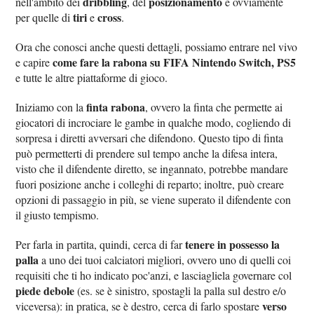
dribbling
posizionamento
nell'ambito dei
, del
e ovviamente
tiri
cross
per quelle di
e
.
Ora che conosci anche questi dettagli, possiamo entrare nel vivo
come fare la rabona su FIFA Nintendo Switch, PS5
e capire
e tutte le altre piattaforme di gioco.
finta rabona
Iniziamo con la
, ovvero la finta che permette ai
giocatori di incrociare le gambe in qualche modo, cogliendo di
sorpresa i diretti avversari che difendono. Questo tipo di finta
può permetterti di prendere sul tempo anche la difesa intera,
visto che il difendente diretto, se ingannato, potrebbe mandare
fuori posizione anche i colleghi di reparto; inoltre, può creare
opzioni di passaggio in più, se viene superato il difendente con
il giusto tempismo.
tenere in possesso la
Per farla in partita, quindi, cerca di far
palla
a uno dei tuoi calciatori migliori, ovvero uno di quelli coi
requisiti che ti ho indicato poc'anzi, e lasciagliela governare col
piede debole
(es. se è sinistro, spostagli la palla sul destro e/o
verso
viceversa): in pratica, se è destro, cerca di farlo spostare