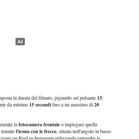
15
posta la durata del filmato, pigiando sul pulsante
:
15 secondi
20
mente da minimo
fino a un massimo di
fotocamera frontale
 tramite la
o impiegare quella
l'icona con le frecce
a tramite
, situata nell'angolo in basso
 creare un Reel su Instagram utilizzando entrambe le