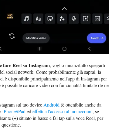
 fare Reel su Instagram
, voglio innanzitutto spiegarti
 del social network. Come probabilmente già saprai, la
el è disponibile principalmente nell'app di Instagram per
 è possibile caricare video con funzionalità limitate (te ne
Instagram sul tuo device
Android
(è ottenibile anche da
uo
iPhone/iPad
ed
effettua l'accesso al tuo account
, se
(+)
ulsante
situato in basso e fai tap sulla voce Reel, per
n questione.