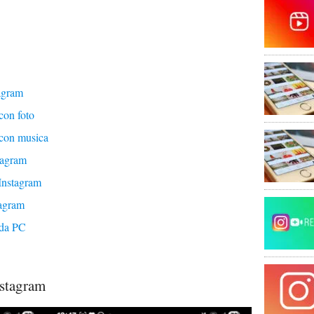
agram
con foto
 con musica
tagram
Instagram
tagram
 da PC
nstagram