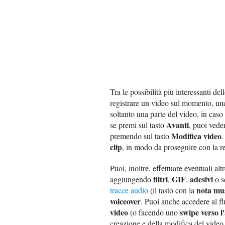
Tra le possibilità più interessanti de
registrare un video sul momento, une
soltanto una parte del video, in caso 
Avanti
se premi sul tasto
, puoi veder
Modifica video
premendo sul tasto
.
clip
, in modo da proseguire con la re
Puoi, inoltre, effettuare eventuali alt
filtri
GIF
adesivi
aggiungendo
,
,
o sc
nota mus
tracce audio
(il tasto con la
voiceover
. Puoi anche accedere al fl
video
swipe verso l'
(o facendo uno
creazione e della modifica del video