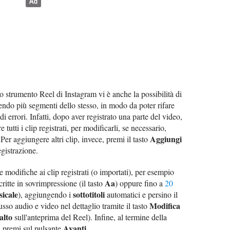
llo strumento Reel di Instagram vi è anche la possibilità di
ndo più segmenti dello stesso, in modo da poter rifare
di errori. Infatti, dopo aver registrato una parte del video,
e tutti i clip registrati, per modificarli, se necessario,
Aggiungi
 Per aggiungere altri clip, invece, premi il tasto
gistrazione.
re modifiche ai clip registrati (o importati), per esempio
Aa
ritte in sovrimpressione (il tasto
) oppure fino a
20
icale
sottotitoli
), aggiungendo i
automatici e persino il
Modifica
usso audio e video nel dettaglio tramite il tasto
alto
sull'anteprima del Reel). Infine, al termine della
Avanti
, premi sul pulsante
.