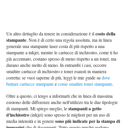
costo della
Un altro dettaglio da tenere in considerazione è il
stampante
. Non è di certo una regola assoluta, ma in linea
generale una stampante laser costa di più rispetto a una
stampante a inkjet, mentre le cartucce di inchiostro, come ti ho
già accennato, costano spesso di meno rispetto a un toner, ma
durano anche molto di meno. In entrambi i casi, occorre
smaltire cartucce di inchiostro e toner esausti in maniera
corretta: se vuoi saperne di più, leggi le mie guide su
dove
buttare cartucce stampante
e
come smaltire toner stampante
.
Oltre a questo, ci tengo a informarti che in linea di massima
esistono delle differenze anche nell'utilizzo tra le due tipologie
stampanti a getto
di stampanti. Mi spiego meglio, le
d'inchiostro
(inkjet) sono spesso le migliori per un uso di
sono più indicate per la stampa di
media intensità e in genere
immagini
che di documenti. Tutto questo perché godono