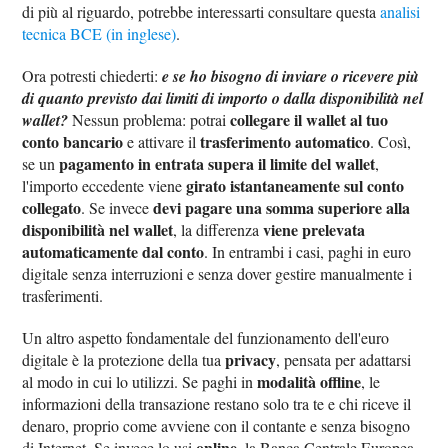
di più al riguardo, potrebbe interessarti consultare questa
analisi
tecnica BCE (in inglese)
.
Ora potresti chiederti:
e se ho bisogno di inviare o ricevere più
di quanto previsto dai limiti di importo o dalla disponibilità nel
collegare il wallet al tuo
wallet?
Nessun problema: potrai
conto bancario
trasferimento automatico
e attivare il
. Così,
pagamento in entrata supera il limite del wallet
se un
,
girato istantaneamente sul conto
l'importo eccedente viene
collegato
devi pagare una somma superiore alla
. Se invece
disponibilità nel wallet
viene prelevata
, la differenza
automaticamente dal conto
. In entrambi i casi, paghi in euro
digitale senza interruzioni e senza dover gestire manualmente i
trasferimenti.
Un altro aspetto fondamentale del funzionamento dell'euro
privacy
digitale è la protezione della tua
, pensata per adattarsi
modalità offline
al modo in cui lo utilizzi. Se paghi in
, le
informazioni della transazione restano solo tra te e chi riceve il
denaro, proprio come avviene con il contante e senza bisogno
online
di Internet. Se invece lo usi
, la Banca Centrale Europea