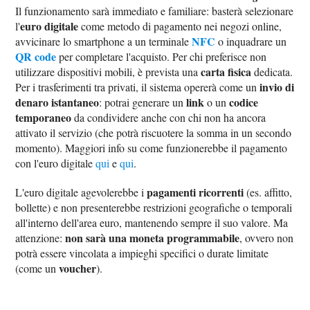
Il funzionamento sarà immediato e familiare: basterà selezionare
euro digitale
l'
come metodo di pagamento nei negozi online,
NFC
avvicinare lo smartphone a un terminale
o inquadrare un
QR code
per completare l'acquisto. Per chi preferisce non
carta fisica
utilizzare dispositivi mobili, è prevista una
dedicata.
invio di
Per i trasferimenti tra privati, il sistema opererà come un
denaro istantaneo
link
codice
: potrai generare un
o un
temporaneo
da condividere anche con chi non ha ancora
attivato il servizio (che potrà riscuotere la somma in un secondo
momento). Maggiori info su come funzionerebbe il pagamento
con l'euro digitale
qui
e
qui
.
pagamenti ricorrenti
L'euro digitale agevolerebbe i
(es. affitto,
bollette) e non presenterebbe restrizioni geografiche o temporali
all'interno dell'area euro, mantenendo sempre il suo valore. Ma
non sarà una moneta programmabile
attenzione:
, ovvero non
potrà essere vincolata a impieghi specifici o durate limitate
voucher
(come un
).