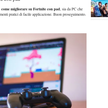
come migliorare su Fortnite con pad
e
, sia da PC che
imenti pratici di facile applicazione. Buon proseguimento.