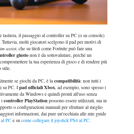
 tastiera, il passaggio al controller su PC (o su console)
Tuttavia, molti giocatori scelgono il pad per motivi di
im assist
, che su titoli come Fortnite può fare una
ontroller giusto
non è da sottovalutare, perché un
compromettere la tua esperienza di gioco e di rendere più
 stile.
compatibilità
almente se giochi da PC, è la
: non tutti i
pad ufficiali Xbox
i su PC. I
, ad esempio, sono spesso i
nativamente da Windows e quindi pronti all'uso senza
controller PlayStation
 i
possono essere utilizzati, ma in
upporto o configurazioni manuali per sfruttare al meglio
maggiori informazioni, dai pure un'occhiata alle mie guide
 al PC
e su
come collegare il joystick PS4 al PC
.