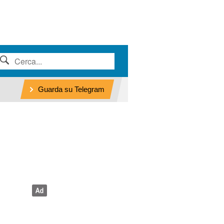
Guarda su Telegram