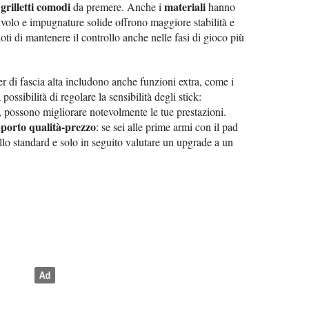
grilletti comodi
materiali
e
da premere. Anche i
hanno
ivolo e impugnature solide offrono maggiore stabilità e
ti di mantenere il controllo anche nelle fasi di gioco più
r di fascia alta includono anche funzioni extra, come i
 possibilità di regolare la sensibilità degli stick:
e, possono migliorare notevolmente le tue prestazioni.
porto qualità-prezzo
: se sei alle prime armi con il pad
llo standard e solo in seguito valutare un upgrade a un