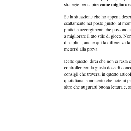
come migliorare
strategie per capire
Se la situazione che ho appena descrit
esattamente nel posto giusto, al mome
pratici e accorgimenti che possono a
a migliorare il tuo stile di gioco. N
disciplina, anche qui la differenza la
mettersi alla prova.
Detto questo, direi che non ci resta 
controller con la giusta dose di conc
consigli che troverai in questo artic
quotidiana, sono certo che noterai pr
altro che augurarti buona lettura e, s