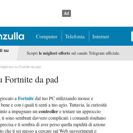
Computer
Telefonia
Internet
ti su
le migliori offerte
Scopri
sul canale Telegram ufficiale.
igliorare su Fortnite da pad
 Fortnite da pad
Fortnite
giocato a
dal tuo PC utilizzando mouse e
bene e con i quali ti senti a tuo agio. Tuttavia, la curiosità
controller
spinto a impugnare un
e tentare un approccio
, ti sono sembrati davvero complicati: i comandi risultano
recisa e ti sembra di aver perso quella rapidità di azione
sto che ti sei messo a cercare sul Web suggerimenti e