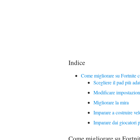
Indice
Come migliorare su Fortnite 
Scegliere il pad più ada
Modificare impostazioni
Migliorare la mira
Imparare a costruire ve
Imparare dai giocatori p
Come migliorare su Fortni