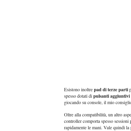
pad di terze parti
Esistono inoltre
p
pulsanti aggiuntivi
spesso dotati di
giocando su console, il mio consiglio è
Oltre alla compatibilità, un altro asp
controller comporta spesso sessioni
rapidamente le mani. Vale quindi la 