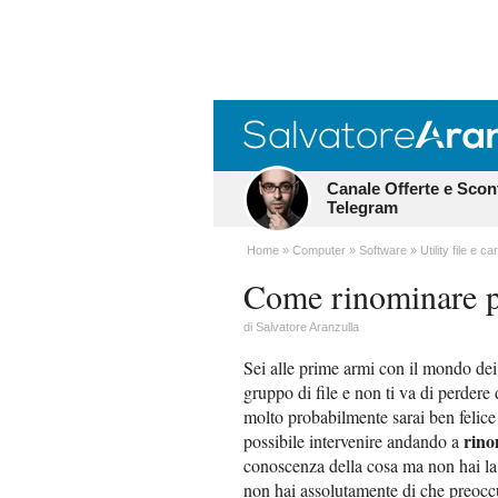
Canale Offerte e Scon
Telegram
Home
Computer
Software
Utility file e car
Come rinominare pi
di
Salvatore Aranzulla
Sei alle prime armi con il mondo dei
gruppo di file e non ti va di perder
molto probabilmente sarai ben felice 
rino
possibile intervenire andando a
conoscenza della cosa ma non hai la 
non hai assolutamente di che preoccup