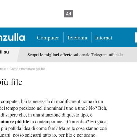
Computer
Telefonia
Internet
ti su
le migliori offerte
Scopri
sul canale Telegram ufficiale.
telle
Come rinominare più file
ù file
 computer, hai la necessità di modificare il nome di un
e del tempo prezioso nel rinominarli uno a uno? No? Beh,
di sapere che, in una situazione di questo tipo, è
minare più file
in contemporanea. Come dici? Eri già a
più pallida idea di come fare? Ma se le cose stanno così
arti, posso spiegarti tutto io, per filo e per segno.