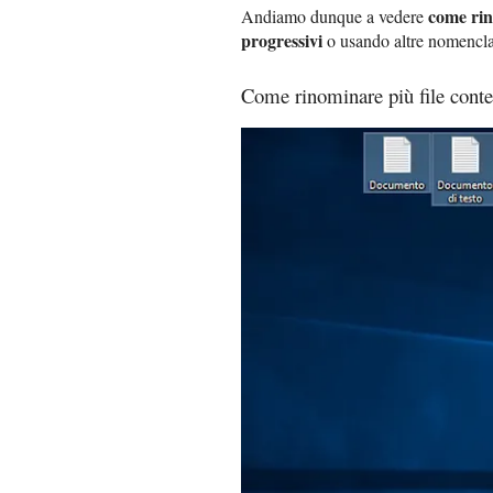
come rin
Andiamo dunque a vedere
progressivi
o usando altre nomenclat
Come rinominare più file co