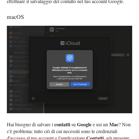
effettuare il salvataggio del contatto nel tuo account Google.
macOS
contatti
Google
Mac
Hai bisogno di salvare i
su
e usi un
? Non
c'è problema: tutto ciò di cui necessiti sono le credenziali
Contatti
d'accesso al tuo account e l'applicazione
, già presente