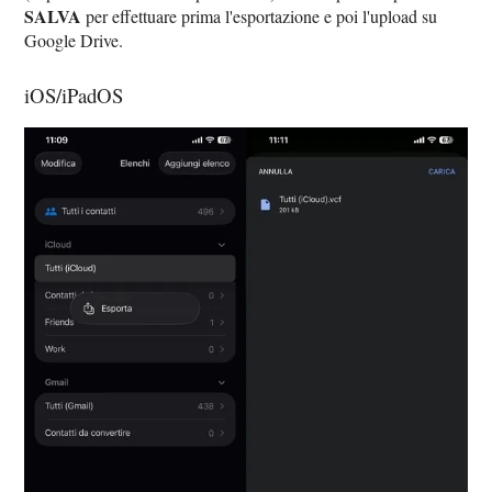
SALVA
per effettuare prima l'esportazione e poi l'upload su
Google Drive.
iOS/iPadOS