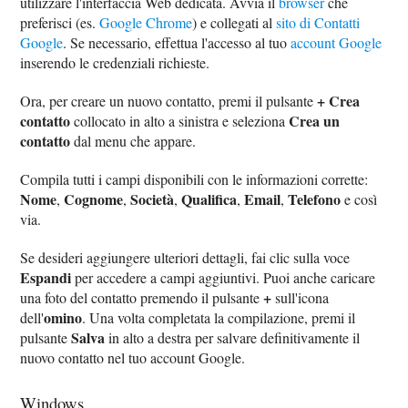
utilizzare l'interfaccia Web dedicata. Avvia il
browser
che
preferisci (es.
Google Chrome
) e collegati al
sito di Contatti
Google
. Se necessario, effettua l'accesso al tuo
account Google
inserendo le credenziali richieste.
+ Crea
Ora, per creare un nuovo contatto, premi il pulsante
contatto
Crea un
collocato in alto a sinistra e seleziona
contatto
dal menu che appare.
Compila tutti i campi disponibili con le informazioni corrette:
Nome
Cognome
Società
Qualifica
Email
Telefono
,
,
,
,
,
e così
via.
Se desideri aggiungere ulteriori dettagli, fai clic sulla voce
Espandi
per accedere a campi aggiuntivi. Puoi anche caricare
+
una foto del contatto premendo il pulsante
sull'icona
omino
dell'
. Una volta completata la compilazione, premi il
Salva
pulsante
in alto a destra per salvare definitivamente il
nuovo contatto nel tuo account Google.
Windows