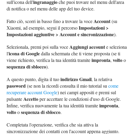
ingranaggio
sull'icona dell'
che puoi trovare nel menu dell'area
di notifica o nel menu delle app del tuo device.
Account
Fatto ciò, scorri in basso fino a trovare la voce
(su
Impostazioni >
Xiaomi, ad esempio, segui il percorso
Impostazioni aggiuntive > Account e sincronizzazione
).
Aggiungi account
Selezionala, premi poi sulla voce
e seleziona
icona di Google
l'
dalla schermata che ti viene proposta (se ti
impronta
volto
viene richiesto, verifica la tua identità tramite
,
o
sequenza di sblocco
).
indirizzo Gmail
A questo punto, digita il tuo
, la relativa
password
(se non la ricordi consulta il mio tutorial su
come
recuperare account Google
) nei campi appositi e premi sul
Accetto
pulsante
per accettare le condizioni d'uso di Google.
impronta
Infine, verifica nuovamente la tua identità tramite
,
volto
sequenza di sblocco
o
.
Completata l'operazione, verifica che sia attiva la
sincronizzazione dei contatti con l'account appena aggiunto.