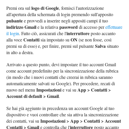
logo di Google
Premi ora sul
, fornisci l'autorizzazione
all'apertura della schermata di login premendo sull'apposito
pulsante
e provvedi a inserire negli appositi campi il tuo
indirizzo Gmail
password
e la relativa
di accesso per
effettuare
interruttore
il login
. Fatto ciò, assicurati che l'
posto accanto
Contatti
ON
alla voce
sia impostato su
(se non fosse, così
Salva
premi su di esso) e, per finire, premi sul pulsante
situato
in alto a destra.
Arrivato a questo punto, devi impostare il tuo account Gmail
come account predefinito per la sincronizzazione della rubrica
(in modo che i nuovi contatti che creerai in rubrica saranno
automaticamente salvati su Google). Per procedere, recati di
Impostazioni
App > Contatti >
nuovo nel menu
e vai su
Account di default > Gmail
.
Se hai già aggiunto in precedenza un account Google al tuo
dispositivo e vuoi controllare che sia attiva la sincronizzazione
Impostazioni > App > Contatti > Account
dei contatti, vai su
Contatti > Gmail
interruttore
e controlla che l'
posto accanto