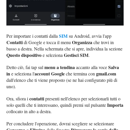
SIM
Per importare i contatti dalla
su Android, avvia l'app
Contatti
Organizza
di Google e tocca il menu
che trovi in
basso a destra. Nella schermata che si apre, individua la sezione
Questo dispositivo
Gestisci SIM
e seleziona
.
menu a tendina
Salva
Detto ciò, fai tap sul
accanto alla voce
in
account Google
gmail.com
e seleziona l'
che termina con
dall'elenco che ti viene proposto (se ne hai configurato più di
uno).
contatti
Ora, sfiora i
presenti nell'elenco per selezionarli tutti o
Importa
solo quelli che ti interessano, quindi premi sul pulsante
collocato in alto a destra.
Per concludere l'operazione, dovrai scegliere se selezionare
Conserva
Elimina
Rimuovere le copie dalla
o
dalla finestra