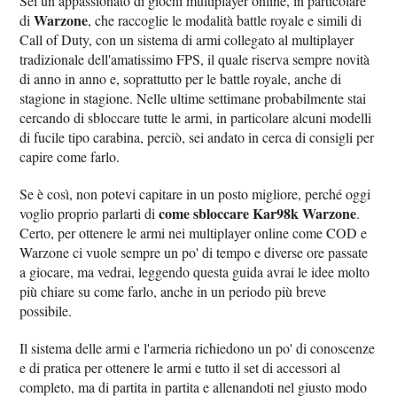
Sei un appassionato di giochi multiplayer online, in particolare
Warzone
di
, che raccoglie le modalità battle royale e simili di
Call of Duty, con un sistema di armi collegato al multiplayer
tradizionale dell'amatissimo FPS, il quale riserva sempre novità
di anno in anno e, soprattutto per le battle royale, anche di
stagione in stagione. Nelle ultime settimane probabilmente stai
cercando di sbloccare tutte le armi, in particolare alcuni modelli
di fucile tipo carabina, perciò, sei andato in cerca di consigli per
capire come farlo.
Se è così, non potevi capitare in un posto migliore, perché oggi
come sbloccare Kar98k Warzone
voglio proprio parlarti di
.
Certo, per ottenere le armi nei multiplayer online come COD e
Warzone ci vuole sempre un po' di tempo e diverse ore passate
a giocare, ma vedrai, leggendo questa guida avrai le idee molto
più chiare su come farlo, anche in un periodo più breve
possibile.
Il sistema delle armi e l'armeria richiedono un po' di conoscenze
e di pratica per ottenere le armi e tutto il set di accessori al
completo, ma di partita in partita e allenandoti nel giusto modo