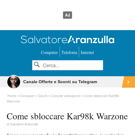
Computer
Telefonia
Internet
Canale Offerte e Sconti su Telegram
Home
Computer
Giochi
Console videogiochi
Come sbloccare Kar98k
Warzone
Come sbloccare Kar98k Warzone
di
Salvatore Aranzulla