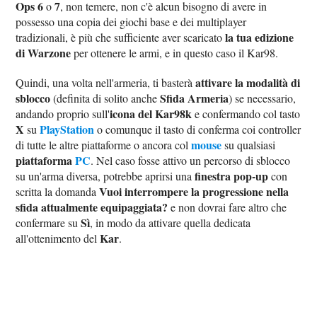
Ops 6
7
o
, non temere, non c'è alcun bisogno di avere in
possesso una copia dei giochi base e dei multiplayer
la tua edizione
tradizionali, è più che sufficiente aver scaricato
di Warzone
per ottenere le armi, e in questo caso il Kar98.
attivare la modalità di
Quindi, una volta nell'armeria, ti basterà
sblocco
Sfida Armeria
(definita di solito anche
) se necessario,
icona del Kar98k
andando proprio sull'
e confermando col tasto
X
PlayStation
su
o comunque il tasto di conferma coi controller
mouse
di tutte le altre piattaforme o ancora col
su qualsiasi
piattaforma
PC
. Nel caso fosse attivo un percorso di sblocco
finestra pop-up
su un'arma diversa, potrebbe aprirsi una
con
Vuoi interrompere la progressione nella
scritta la domanda
sfida attualmente equipaggiata?
e non dovrai fare altro che
Sì
confermare su
, in modo da attivare quella dedicata
Kar
all'ottenimento del
.