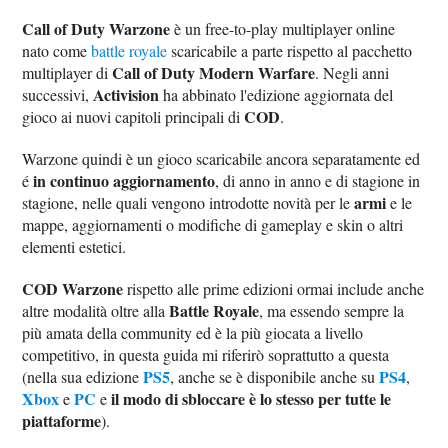
Call of Duty Warzone
è un free-to-play multiplayer online
nato come
battle royale
scaricabile a parte rispetto al pacchetto
Call of Duty Modern Warfare
multiplayer di
. Negli anni
Activision
successivi,
ha abbinato l'edizione aggiornata del
COD
gioco ai nuovi capitoli principali di
.
Warzone quindi è un gioco scaricabile ancora separatamente ed
in continuo aggiornamento
é
, di anno in anno e di stagione in
armi
stagione, nelle quali vengono introdotte novità per le
e le
mappe, aggiornamenti o modifiche di gameplay e skin o altri
elementi estetici.
COD Warzone
rispetto alle prime edizioni ormai include anche
Battle Royale
altre modalità oltre alla
, ma essendo sempre la
più amata della community ed è la più giocata a livello
competitivo, in questa guida mi riferirò soprattutto a questa
PS5
PS4
(nella sua edizione
, anche se è disponibile anche su
,
Xbox
PC
il modo di sbloccare è lo stesso per tutte le
e
e
piattaforme
).