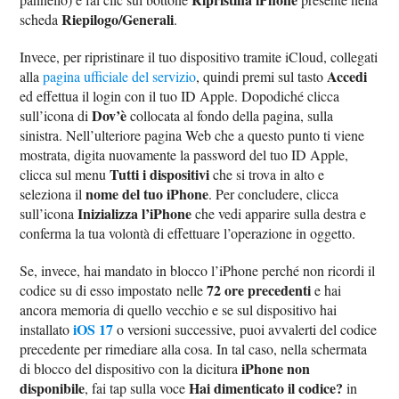
Riepilogo/Generali
scheda
.
Invece, per ripristinare il tuo dispositivo tramite iCloud, collegati
Accedi
alla
pagina ufficiale del servizio
, quindi premi sul tasto
ed effettua il login con il tuo ID Apple. Dopodiché clicca
Dov’è
sull’icona di
collocata al fondo della pagina, sulla
sinistra. Nell’ulteriore pagina Web che a questo punto ti viene
mostrata, digita nuovamente la password del tuo ID Apple,
Tutti i dispositivi
clicca sul menu
che si trova in alto e
nome del tuo iPhone
seleziona il
. Per concludere, clicca
Inizializza l’iPhone
sull’icona
che vedi apparire sulla destra e
conferma la tua volontà di effettuare l’operazione in oggetto.
Se, invece, hai mandato in blocco l’iPhone perché non ricordi il
72 ore precedenti
codice su di esso impostato nelle
e hai
ancora memoria di quello vecchio e se sul dispositivo hai
iOS 17
installato
o versioni successive, puoi avvalerti del codice
precedente per rimediare alla cosa. In tal caso, nella schermata
iPhone non
di blocco del dispositivo con la dicitura
disponibile
Hai dimenticato il codice?
, fai tap sulla voce
in