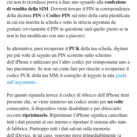
confezione
cui non lo ricordassi prova a dare uno sguardo alla
di vendita della SIM
. Dovresti trovare il PIN in corrispondenza
PIN
Codice PIN
della dicitura
o
sul retro della carta plastificata
in cui era inserita la scheda e sotto la striscia argentata da
grattare (ovviamente il PIN in questione sarà quello giusto se tu
non lo hai modificato con uno a piacere).
PUK
In alternativa, puoi recuperare il
della tua scheda, digitare
per più volte di seguito un PIN scorretto sullo schermo
dell’iPhone e utilizzare poi l’altro codice per reimpostarne uno a
tuo piacimento. Se non sai come fare per riuscire a recuperare il
codice PUK della tua SIM, ti consiglio di leggere la mia
guida
sull’argomento
.
Per quanto riguarda invece il codice di sblocco dell’iPhone tieni
sei volte
presente che, se viene immesso un codice errato per
consecutive, il dispositivo viene disabilitato e per sbloccarlo
ripristinarlo
occorre
. Ripristinare l’iPhone significa cancellare
tutti i dati presenti al suo interno e riportare il sistema allo stato
di fabbrica. Purtroppo tutti i dati salvati sulla memoria
dell’iDevice, in tal caso, vengono persi irrimediabilmente (a