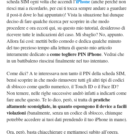
iPhone
scheda SIM ogni volta che accendi l’
(anche perché non
riesci mai a ricordarlo, per cui ti tocca sempre andare a guardare
il post-it dove lo hai appuntato)! Vista la situazione hai dunque
deciso di fare qualche ricerca per scoprire in che modo
procedere e ora eccoti qui, su questo mio tutorial, desideroso di
ricevere tutte le indicazioni del caso. Mi sbaglio? No, appunto.
Allora fai così: mettiti bello comodo e dedica qualche minuto
del tuo prezioso tempo alla lettura di questo mio articolo
come togliere PIN iPhone
interamente dedicato a
. Vedrai che
in un battibaleno riuscirai finalmente nel tuo intentano.
Come dici? A te interessava non tanto il PIN della scheda SIM,
bensì scoprire in che modo rimuovere tutti gli altri tipi di codici
di sblocco come quello numerico, il Touch ID o il Face ID?
Non temere, nelle righe successive andrò infatti a indicarti come
pratiche
fare anche questo. Te lo dico, però, si tratta di
altamente sconsigliate, in quanto espongono il device a facili
violazioni
(banalmente, senza un codice di sblocco, chiunque
potrebbe accedere ai tuoi dati prendendo il tuo iPhone in mano).
Ora, però, basta chiacchierare e mettiamoci subito all’opera.