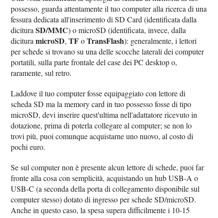
possesso, guarda attentamente il tuo computer alla ricerca di una
fessura dedicata all'inserimento di SD Card (identificata dalla
SD/MMC
dicitura
) o microSD (identificata, invece, dalla
microSD
TF
TransFlash
dicitura
,
o
): generalmente, i lettori
per schede si trovano su una delle scocche laterali dei computer
portatili, sulla parte frontale del case dei PC desktop o,
raramente, sul retro.
Laddove il tuo computer fosse equipaggiato con lettore di
scheda SD ma la memory card in tuo possesso fosse di tipo
microSD, devi inserire quest'ultima nell'adattatore ricevuto in
dotazione, prima di poterla collegare al computer; se non lo
trovi più, puoi comunque acquistarne uno nuovo, al costo di
pochi euro.
Se sul computer non è presente alcun lettore di schede, puoi far
fronte alla cosa con semplicità, acquistando un hub USB-A o
USB-C (a seconda della porta di collegamento disponibile sul
computer stesso) dotato di ingresso per schede SD/microSD.
Anche in questo caso, la spesa supera difficilmente i 10-15