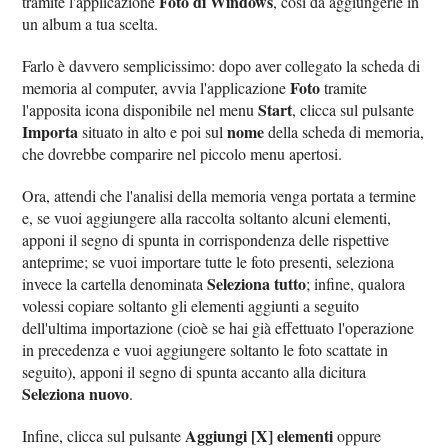
Foto di Windows
tramite l'applicazione
, così da aggiungerle in
un album a tua scelta.
Farlo è davvero semplicissimo: dopo aver collegato la scheda di
Foto
memoria al computer, avvia l'applicazione
tramite
Start
l'apposita icona disponibile nel menu
, clicca sul pulsante
Importa
nome
situato in alto e poi sul
della scheda di memoria,
che dovrebbe comparire nel piccolo menu apertosi.
Ora, attendi che l'analisi della memoria venga portata a termine
e, se vuoi aggiungere alla raccolta soltanto alcuni elementi,
apponi il segno di spunta in corrispondenza delle rispettive
anteprime; se vuoi importare tutte le foto presenti, seleziona
Seleziona tutto
invece la cartella denominata
; infine, qualora
volessi copiare soltanto gli elementi aggiunti a seguito
dell'ultima importazione (cioè se hai già effettuato l'operazione
in precedenza e vuoi aggiungere soltanto le foto scattate in
seguito), apponi il segno di spunta accanto alla dicitura
Seleziona nuovo
.
Aggiungi [X] elementi
Infine, clicca sul pulsante
oppure