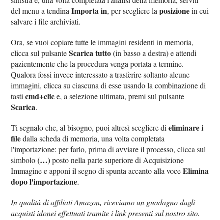
Importa in
posizione
del menu a tendina
, per scegliere la
in cui
salvare i file archiviati.
Ora, se vuoi copiare tutte le immagini residenti in memoria,
Scarica tutto
clicca sul pulsante
(in basso a destra) e attendi
pazientemente che la procedura venga portata a termine.
Qualora fossi invece interessato a trasferire soltanto alcune
immagini, clicca su ciascuna di esse usando la combinazione di
cmd+clic
tasti
e, a selezione ultimata, premi sul pulsante
Scarica
.
eliminare i
Ti segnalo che, al bisogno, puoi altresì scegliere di
file
dalla scheda di memoria, una volta completata
l'importazione: per farlo, prima di avviare il processo, clicca sul
(…)
simbolo
posto nella parte superiore di Acquisizione
Elimina
Immagine e apponi il segno di spunta accanto alla voce
dopo l'importazione
.
In qualità di affiliati Amazon, riceviamo un guadagno dagli
acquisti idonei effettuati tramite i link presenti sul nostro sito.