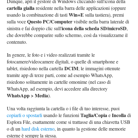
Dunque, apri il gestore di Windows cliccando sull'icona della
cartella gialla
residente nella barra delle applicazioni (oppure
Win+E
usando la combinazione di tasti
sulla tastiera), premi
Questo PC/Computer
sulla voce
visibile nella barra laterale di
icona della scheda SD/microSD
sinistra e fai doppio clic sull'
,
che dovrebbe comparire sullo schermo, così da visualizzarne il
contenuto.
In genere, le foto e i video realizzati tramite le
fotocamere/videocamere digitali, o quelle di smartphone e
DCIM
tablet, risiedono nella cartella
; le immagini ottenute
tramite app di terze parti, come ad esempio WhatsApp,
risiedono solitamente in cartelle omonime (nel caso di
WhatsApp, ad esempio, devi accedere alla directory
WhatsApp > Media
).
Una volta raggiunta la cartella o i file di tuo interesse, puoi
Taglia/Copia
Incolla
copiarli o spostarli
usando le funzioni
e
di
Esplora File, esattamente come si trattasse di una chiavetta USB
o di un
hard disk esterno
, in quanto la gestione delle memorie
esterne è sempre la stessa.