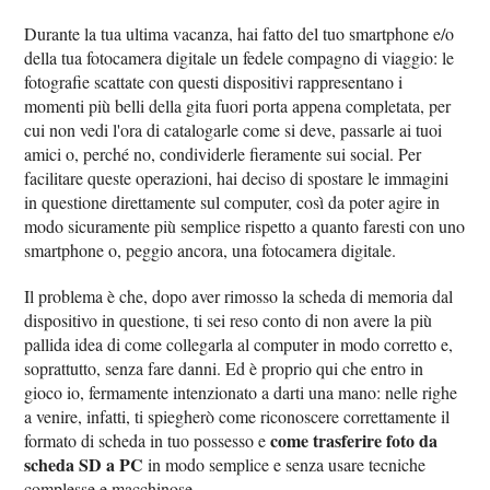
Durante la tua ultima vacanza, hai fatto del tuo smartphone e/o
della tua fotocamera digitale un fedele compagno di viaggio: le
fotografie scattate con questi dispositivi rappresentano i
momenti più belli della gita fuori porta appena completata, per
cui non vedi l'ora di catalogarle come si deve, passarle ai tuoi
amici o, perché no, condividerle fieramente sui social. Per
facilitare queste operazioni, hai deciso di spostare le immagini
in questione direttamente sul computer, così da poter agire in
modo sicuramente più semplice rispetto a quanto faresti con uno
smartphone o, peggio ancora, una fotocamera digitale.
Il problema è che, dopo aver rimosso la scheda di memoria dal
dispositivo in questione, ti sei reso conto di non avere la più
pallida idea di come collegarla al computer in modo corretto e,
soprattutto, senza fare danni. Ed è proprio qui che entro in
gioco io, fermamente intenzionato a darti una mano: nelle righe
a venire, infatti, ti spiegherò come riconoscere correttamente il
come trasferire foto da
formato di scheda in tuo possesso e
scheda SD a PC
in modo semplice e senza usare tecniche
complesse e macchinose.