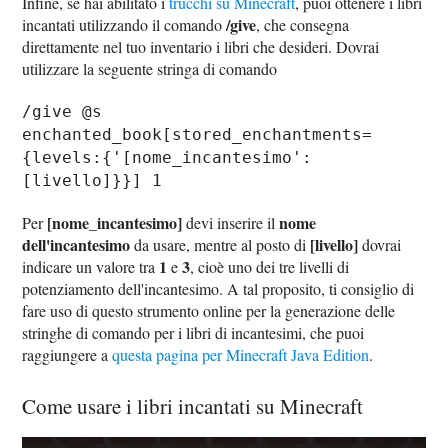
Infine, se hai abilitato i
trucchi su Minecraft
, puoi ottenere i libri
/give
incantati utilizzando il comando
, che consegna
direttamente nel tuo inventario i libri che desideri. Dovrai
utilizzare la seguente stringa di comando
/give @s
enchanted_book[stored_enchantments=
{levels:{'[nome_incantesimo':
[livello]}}] 1
[nome_incantesimo]
nome
Per
devi inserire il
dell'incantesimo
[livello]
da usare, mentre al posto di
dovrai
1
3
indicare un valore tra
e
, cioè uno dei tre livelli di
potenziamento dell'incantesimo. A tal proposito, ti consiglio di
fare uso di questo strumento online per la generazione delle
stringhe di comando per i libri di incantesimi, che puoi
raggiungere a
questa pagina per Minecraft Java Edition
.
Come usare i libri incantati su Minecraft