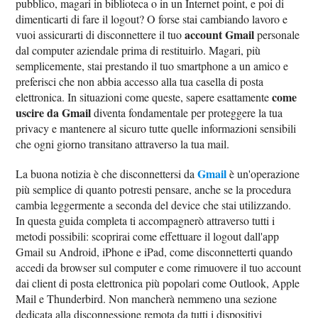
pubblico, magari in biblioteca o in un Internet point, e poi di
dimenticarti di fare il logout? O forse stai cambiando lavoro e
account Gmail
vuoi assicurarti di disconnettere il tuo
personale
dal computer aziendale prima di restituirlo. Magari, più
semplicemente, stai prestando il tuo smartphone a un amico e
preferisci che non abbia accesso alla tua casella di posta
come
elettronica. In situazioni come queste, sapere esattamente
uscire da Gmail
diventa fondamentale per proteggere la tua
privacy e mantenere al sicuro tutte quelle informazioni sensibili
che ogni giorno transitano attraverso la tua mail.
Gmail
La buona notizia è che disconnettersi da
è un'operazione
più semplice di quanto potresti pensare, anche se la procedura
cambia leggermente a seconda del device che stai utilizzando.
In questa guida completa ti accompagnerò attraverso tutti i
metodi possibili: scoprirai come effettuare il logout dall'app
Gmail su Android, iPhone e iPad, come disconnetterti quando
accedi da browser sul computer e come rimuovere il tuo account
dai client di posta elettronica più popolari come Outlook, Apple
Mail e Thunderbird. Non mancherà nemmeno una sezione
dedicata alla disconnessione remota da tutti i dispositivi