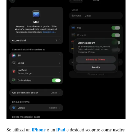
iPhone
iPad
come uscire
Se utilizzi un
o un
e desideri scoprire