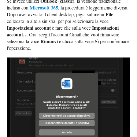
Outlook (classic)
Se invece utilizzi
, la versione tradizionale
Microsoft 365
inclusa con
, la procedura è leggermente diversa.
File
Dopo aver avviato il client desktop, pigia sul menu
collocato in alto a sinistra, per poi selezionare la voce
Impostazioni account
Impostazioni
e fare clic sulla voce
account…
Ora, scegli l'account Gmail che vuoi rimuovere,
Rimuovi
Sì
seleziona la voce
e clicca sulla voce
per confermare
l'operazione.