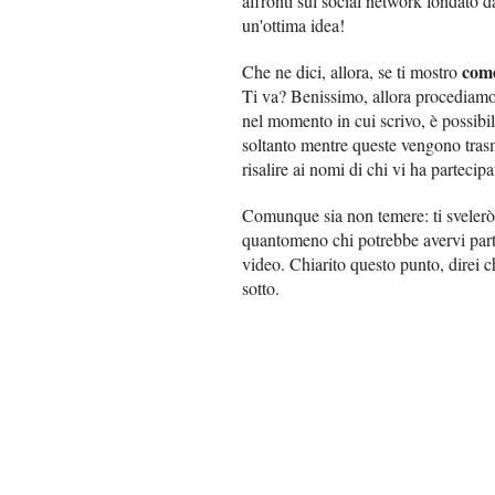
affronti sul social network fondato
un'ottima idea!
come
Che ne dici, allora, se ti mostro
Ti va? Benissimo, allora procediamo
nel momento in cui scrivo, è possibil
soltanto mentre queste vengono trasm
risalire ai nomi di chi vi ha partecipa
Comunque sia non temere: ti svelerò 
quantomeno chi potrebbe avervi parte
video. Chiarito questo punto, direi c
sotto.