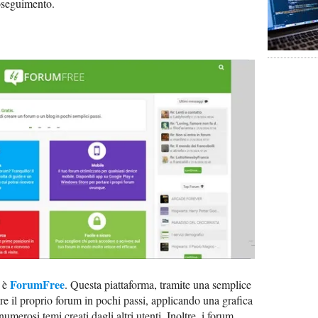
roseguimento.
ForumFree
e è
. Questa piattaforma, tramite una semplice
re il proprio forum in pochi passi, applicando una grafica
merosi temi creati dagli altri utenti. Inoltre, i forum