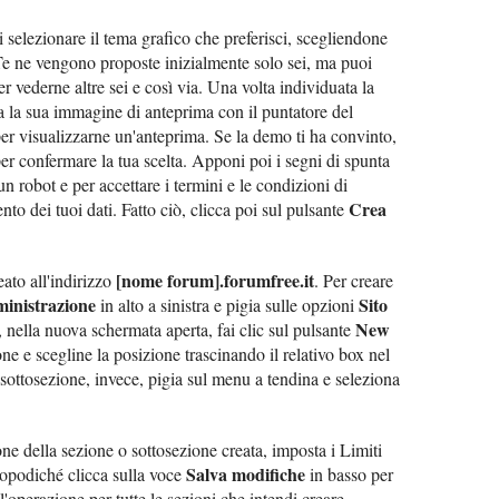
 selezionare il tema grafico che preferisci, scegliendone
Te ne vengono proposte inizialmente solo sei, ma puoi
r vederne altre sei e così via. Una volta individuata la
ra la sua immagine di anteprima con il puntatore del
er visualizzarne un'anteprima. Se la demo ti ha convinto,
er confermare la tua scelta. Apponi poi i segni di spunta
n robot e per accettare i termini e le condizioni di
Crea
to dei tuoi dati. Fatto ciò, clicca poi sul pulsante
[nome forum].forumfree.it
eato all'indirizzo
. Per creare
inistrazione
Sito
in alto a sinistra e pigia sulle opzioni
New
 nella nuova schermata aperta, fai clic sul pulsante
one e scegline la posizione trascinando il relativo box nel
sottosezione, invece, pigia sul menu a tendina e seleziona
one della sezione o sottosezione creata, imposta i Limiti
Salva modifiche
, dopodiché clicca sulla voce
in basso per
'operazione per tutte le sezioni che intendi creare.