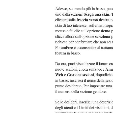
Adesso, scorrendo più in basso, puoi
Scegli una skin
uno dalla sezione
. 
freccia verso destra
cliccare sulla
pe
skin di tuo interesse, soffermati sop
demo
mouse e fai clic sull'opzione
p
seleziona
clicca allora sull'opzione
p
richiesti per confermare che non sei u
ForumFree e acconsentire al trattamen
forum
in basso.
Da ora, puoi visualizzare il forum cr
Amm
nuove sezioni, clicca sulla voce
Web
Gestione sezioni
e
, dopodiché,
in basso, inserisci il nome della sezi
punto desiderato. Per impostare una 
il numero della sezione genitore.
Se lo desideri, inserisci una descrizi
degli utenti e i Limiti dei visitatori
aggiungere la nuova sezione e ripeti l