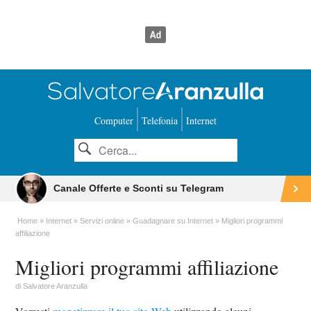
Computer
Telefonia
Internet
Canale Offerte e Sconti su Telegram
Home
Internet
Servizi online
Guadagnare su Internet
Migliori programmi
affiliazione
Migliori programmi affiliazione
di
Salvatore Aranzulla