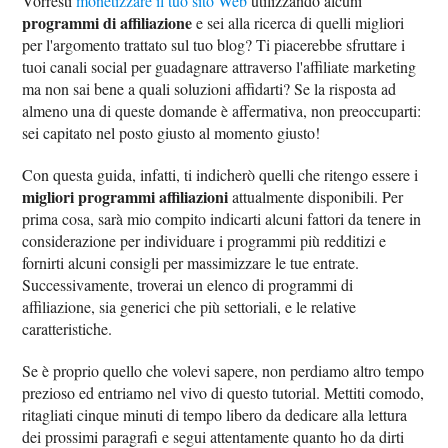
Vorresti
monetizzare il tuo sito Web
utilizzando alcuni
programmi di affiliazione
e sei alla ricerca di quelli migliori
per l'argomento trattato sul tuo blog? Ti piacerebbe sfruttare i
tuoi canali social per guadagnare attraverso l'affiliate marketing
ma non sai bene a quali soluzioni affidarti? Se la risposta ad
almeno una di queste domande è affermativa, non preoccuparti:
sei capitato nel posto giusto al momento giusto!
Con questa guida, infatti, ti indicherò quelli che ritengo essere i
migliori programmi affiliazioni
attualmente disponibili. Per
prima cosa, sarà mio compito indicarti alcuni fattori da tenere in
considerazione per individuare i programmi più redditizi e
fornirti alcuni consigli per massimizzare le tue entrate.
Successivamente, troverai un elenco di programmi di
affiliazione, sia generici che più settoriali, e le relative
caratteristiche.
Se è proprio quello che volevi sapere, non perdiamo altro tempo
prezioso ed entriamo nel vivo di questo tutorial. Mettiti comodo,
ritagliati cinque minuti di tempo libero da dedicare alla lettura
dei prossimi paragrafi e segui attentamente quanto ho da dirti