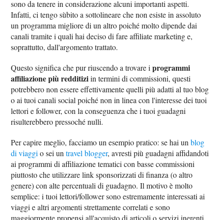
sono da tenere in considerazione alcuni importanti aspetti.
Infatti, ci tengo sùbito a sottolineare che non esiste in assoluto
un programma migliore di un altro poiché molto dipende dai
canali tramite i quali hai deciso di fare affiliate marketing e,
soprattutto, dall'argomento trattato.
programmi
Questo significa che pur riuscendo a trovare i
affiliazione più redditizi
in termini di commissioni, questi
potrebbero non essere effettivamente quelli più adatti al tuo blog
o ai tuoi canali social poiché non in linea con l'interesse dei tuoi
lettori e follower, con la conseguenza che i tuoi guadagni
risulterebbero pressoché nulli.
Per capire meglio, facciamo un esempio pratico: se hai un
blog
di viaggi
o sei un
travel blogger
, avresti più guadagni affidandoti
ai programmi di affiliazione tematici con basse commissioni
piuttosto che utilizzare link sponsorizzati di finanza (o altro
genere) con alte percentuali di guadagno. Il motivo è molto
semplice: i tuoi lettori/follower sono estremamente interessati ai
viaggi e altri argomenti strettamente correlati e sono
maggiormente propensi all'acquisto di articoli o servizi inerenti