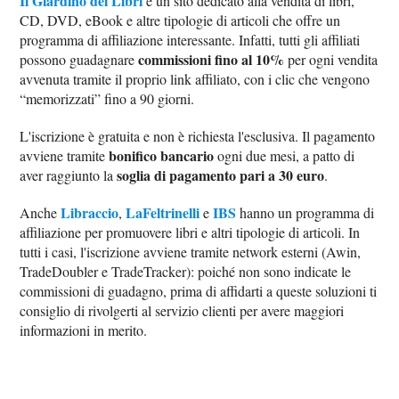
Il Giardino dei Libri
è un sito dedicato alla vendita di libri,
CD, DVD, eBook e altre tipologie di articoli che offre un
programma di affiliazione interessante. Infatti, tutti gli affiliati
commissioni fino al 10%
possono guadagnare
per ogni vendita
avvenuta tramite il proprio link affiliato, con i clic che vengono
“memorizzati” fino a 90 giorni.
L'iscrizione è gratuita e non è richiesta l'esclusiva. Il pagamento
bonifico bancario
avviene tramite
ogni due mesi, a patto di
soglia di pagamento pari a 30 euro
aver raggiunto la
.
Libraccio
LaFeltrinelli
IBS
Anche
,
e
hanno un programma di
affiliazione per promuovere libri e altri tipologie di articoli. In
tutti i casi, l'iscrizione avviene tramite network esterni (Awin,
TradeDoubler e TradeTracker): poiché non sono indicate le
commissioni di guadagno, prima di affidarti a queste soluzioni ti
consiglio di rivolgerti al servizio clienti per avere maggiori
informazioni in merito.