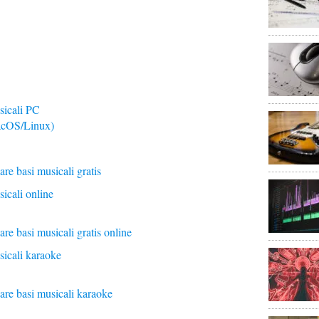
sicali PC
acOS/Linux)
re basi musicali gratis
icali online
re basi musicali gratis online
sicali karaoke
are basi musicali karaoke