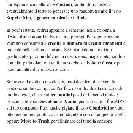
Custom
corrispondenza della voce
, sùbito dopo inserisci
eventualmente il testo (o generane uno random tramite il tasto
Suprise Me
genere musicale
titolo
), il
e il
.
In pochi istanti, vedrai apparire a schermo, nella colonna a
due canzoni
destra,
in base al tuo prompt. Per ogni canzone
5 crediti
numero di crediti rimanenti
verranno consumati
, il
è
indicato nella colonna sinistra. Se il risultato non è di tuo
gradimento, puoi modificare la descrizione, magari integrandola
Create
con altri particolari, e fare di nuovo clic sul bottone
per
generare altre due nuove canzoni.
Se invece il risultato ti soddisfa, puoi decidere di salvare la
canzone sul tuo computer. Per fare ciò individua la canzone di
tre puntini
tuo interesse, clicca sui
posti di fianco al titolo e
Download > Audio
seleziona le voci
, per scaricare il file .MP3
Condividi
sul tuo computer. Puoi anche pigiare il tasto
se vuoi
ottenere un link pubblico da condividere con chiunque tu voglia
Move to Trash
oppure
per eliminare del tutto la canzone.