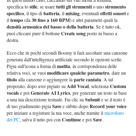
stile
tutti gli strumenti
strumento
specifica lo
, se usare
o uno
specifico
batteria
mixing
effetti sonori
, il tipo di
, il
, eventuali
e
tempo
30 fino a 160 BPM
il
(da
) e altri parametri quali la
densità armonica del basso o della batteria
. Se è tutto ok,
Create song
puoi cliccare pure il bottone
posto in basso a
destra.
Ecco che in pochi secondi Boomy ti farà ascoltare una canzone
generata dall'intelligenza artificiale secondo le opzioni scelte.
matita
Pigia sull'icona a forma di
, in corrispondenza delle
modificare qualche parametro
relativa voci, se vuoi
, dare un
titolo
parte cantata
alla canzone o aggiungere la
. A tal
Add Vocal
Custom
proposito, dopo aver pigiato su
, seleziona
vocals
Generate AI Lyrics
e poi
, per generare un testo in base
Submit
a una tua descrizione testuale. Fai clic su
e se il testo è
Save
Record your voice
di tuo gradimento pigia
e sùbito dopo
per iniziare a registrare la tua voce, anche tramite il
microfono
Continue
Save
del PC
, salva il tutto poi con
e poi
.