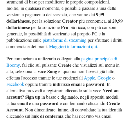
strumenti di base per modificare le proprie composizioni.
Inoltre, in qualsiasi momento, è possibile passare a una delle
9,99
versioni a pagamento del servizio, che vanno dai
dollari/mese
Creator
29,99
, per la soluzione
più economica, ai
dollari/mese
Pro
per la soluzione
più ricca, con più canzoni
generate, la possibilità di scaricarle sul proprio PC e la
pubblicazione sulle
piattaforme di streaming
per sfruttare i diritti
commerciale dei brani.
Maggiori informazioni qui
.
Per cominciare a utilizzarlo collegati alla
pagina principale di
Create
Boomy
, fai clic sul pulsante
che visualizzi sul menu in
Song
alto, seleziona la voce
e, qualora non l'avessi già fatto,
effettua l'accesso tramite le tue credenziali
Apple
,
Google
o
indirizzo email
password
Facebook
oppure tramite
e
. In
Need an
alternativa provvedi a registrarti cliccando sulla voce
account? Sign up
in basso e digitando, negli appositi moduli,
email
password
Create
la tua
e una
e confermando cliccando
Account
. Non dimenticare, infine, di convalidare la tua identità
link di conferma
cliccando sul
che hai ricevuto via email.