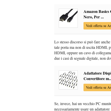
Amazon Basics C
Nero, Per ...
Vedi offerta su 
Lo stesso discorso si può fare anche 
tale porta ma non di uscita HDMI, p
HDMI, oppure un cavo di collegamento
due i casi di segnale digitale, non d
Adattatore Dis
Convertitore m..
Vedi offerta su 
Se, invece, hai un vecchio PC munit
necessariamente usare un adattatore 