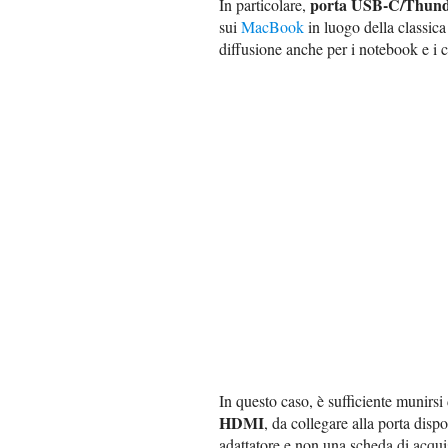
porta USB-C/Thund
In particolare,
sui
MacBook
in luogo della classic
diffusione anche per i notebook e i c
In questo caso, è sufficiente munirsi
HDMI
, da collegare alla porta disp
adattatore e non una scheda di acqui