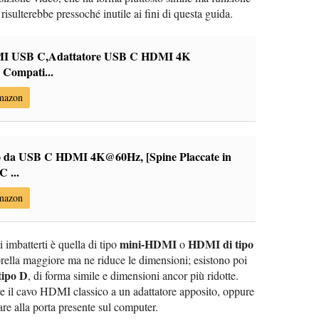
isulterebbe pressoché inutile ai fini di questa guida.
MI USB C,Adattatore USB C HDMI 4K
 Compati...
Amazon
a USB C HDMI 4K@60Hz, [Spine Placcate in
 ...
Amazon
mini-HDMI
HDMI di tipo
i imbatterti è quella di tipo
o
orella maggiore ma ne riduce le dimensioni; esistono poi
tipo D
, di forma simile e dimensioni ancor più ridotte.
re il cavo HDMI classico a un adattatore apposito, oppure
are alla porta presente sul computer.