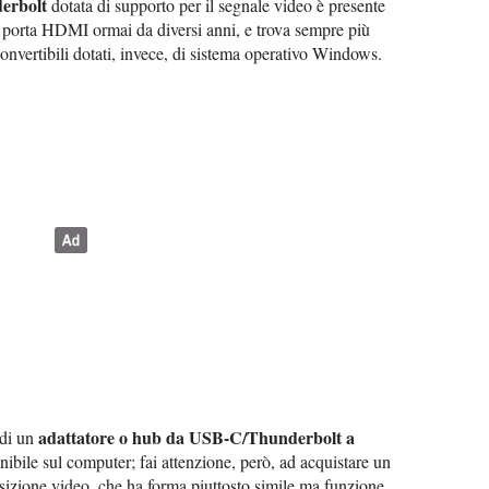
erbolt
dotata di supporto per il segnale video è presente
a porta HDMI ormai da diversi anni, e trova sempre più
onvertibili dotati, invece, di sistema operativo Windows.
adattatore o hub da USB-C/Thunderbolt a
 di un
onibile sul computer; fai attenzione, però, ad acquistare un
sizione video, che ha forma piuttosto simile ma funzione