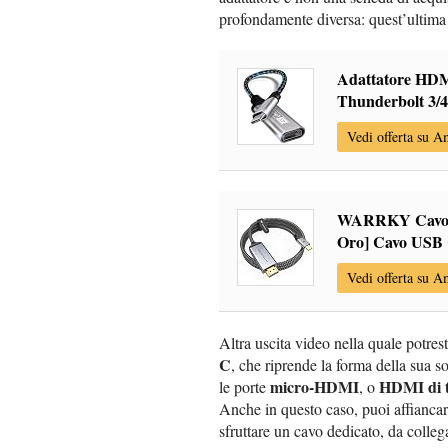
profondamente diversa: quest’ultima r
Adattatore HD
Thunderbolt 3/4
Vedi offerta su 
WARRKY Cavo d
Oro] Cavo USB C
Vedi offerta su 
Altra uscita video nella quale potrest
C
, che riprende la forma della sua s
micro-HDMI
HDMI di 
le porte
, o
Anche in questo caso, puoi affianca
sfruttare un cavo dedicato, da colleg