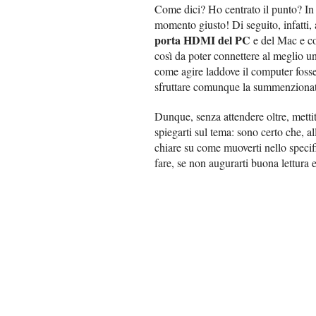
Come dici? Ho centrato il punto? In q
momento giusto! Di seguito, infatti, 
porta HDMI del PC
e del Mac e co
così da poter connettere al meglio un
come agire laddove il computer foss
sfruttare comunque la summenzionata
Dunque, senza attendere oltre, metti
spiegarti sul tema: sono certo che, al
chiare su come muoverti nello specific
fare, se non augurarti buona lettura e