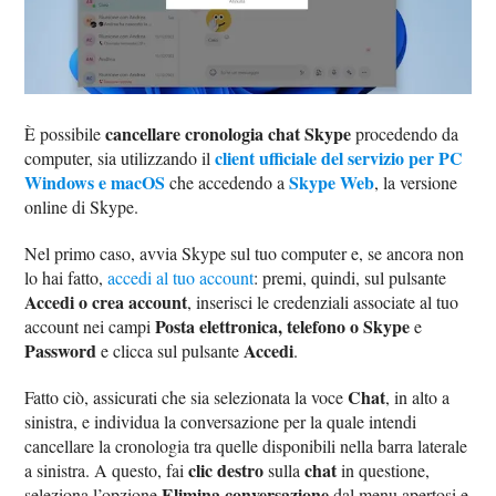
cancellare cronologia chat Skype
È possibile
procedendo da
client ufficiale del servizio per PC
computer, sia utilizzando il
Windows e macOS
Skype Web
che accedendo a
, la versione
online di Skype.
Nel primo caso, avvia Skype sul tuo computer e, se ancora non
lo hai fatto,
accedi al tuo account
: premi, quindi, sul pulsante
Accedi o crea account
, inserisci le credenziali associate al tuo
Posta elettronica, telefono o Skype
account nei campi
e
Password
Accedi
e clicca sul pulsante
.
Chat
Fatto ciò, assicurati che sia selezionata la voce
, in alto a
sinistra, e individua la conversazione per la quale intendi
cancellare la cronologia tra quelle disponibili nella barra laterale
clic destro
chat
a sinistra. A questo, fai
sulla
in questione,
Elimina conversazione
seleziona l’opzione
dal menu apertosi e