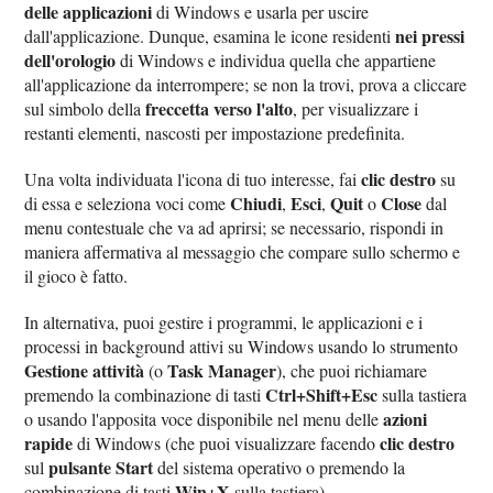
delle applicazioni
di Windows e usarla per uscire
nei pressi
dall'applicazione. Dunque, esamina le icone residenti
dell'orologio
di Windows e individua quella che appartiene
all'applicazione da interrompere; se non la trovi, prova a cliccare
freccetta verso l'alto
sul simbolo della
, per visualizzare i
restanti elementi, nascosti per impostazione predefinita.
clic destro
Una volta individuata l'icona di tuo interesse, fai
su
Chiudi
Esci
Quit
Close
di essa e seleziona voci come
,
,
o
dal
menu contestuale che va ad aprirsi; se necessario, rispondi in
maniera affermativa al messaggio che compare sullo schermo e
il gioco è fatto.
In alternativa, puoi gestire i programmi, le applicazioni e i
processi in background attivi su Windows usando lo strumento
Gestione attività
Task Manager
(o
), che puoi richiamare
Ctrl+Shift+Esc
premendo la combinazione di tasti
sulla tastiera
azioni
o usando l'apposita voce disponibile nel menu delle
rapide
clic destro
di Windows (che puoi visualizzare facendo
pulsante Start
sul
del sistema operativo o premendo la
Win+X
combinazione di tasti
sulla tastiera).