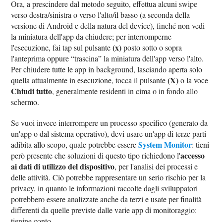
Ora, a prescindere dal metodo seguito, effettua alcuni swipe
verso destra/sinistra o verso l'alto/il basso (a seconda della
versione di Android e della natura del device), finché non vedi
la miniatura dell'app da chiudere; per interromperne
(x)
l'esecuzione, fai tap sul pulsante
posto sotto o sopra
l'anteprima oppure “trascina” la miniatura dell'app verso l'alto.
Per chiudere tutte le app in background, lasciando aperta solo
(X)
quella attualmente in esecuzione, tocca il pulsante
o la voce
Chiudi tutto
, generalmente residenti in cima o in fondo allo
schermo.
Se vuoi invece interrompere un processo specifico (generato da
un'app o dal sistema operativo), devi usare un'app di terze parti
System Monitor
adibita allo scopo, quale potrebbe essere
: tieni
accesso
però presente che soluzioni di questo tipo richiedono l'
ai dati di utilizzo del dispositivo
, per l'analisi dei processi e
delle attività. Ciò potrebbe rappresentare un serio rischio per la
privacy, in quanto le informazioni raccolte dagli sviluppatori
potrebbero essere analizzate anche da terzi e usate per finalità
differenti da quelle previste dalle varie app di monitoraggio:
tienine conto.