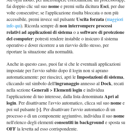
nome
Esci
fai doppio clic sul suo
e premi sulla dicitura
, per due
volte consecutive; se l'applicazione risulta bloccata o non più
Uscita forzata
accessibile, premi invece sul pulsante
(
maggiori
non interrompere processi
info qui
). Ricorda sempre di
relativi ad applicazioni di sistema
software di protezione
o a
del computer
: potresti rendere instabile o insicuro il sistema
operativo e dover ricorrere a un riavvio dello stesso, per
riportare la situazione alla normalità.
Anche in questo caso, puoi far sì che le eventuali applicazioni
impostate per l'avvio subito dopo il login non si aprano
Impostazioni di sistema
automaticamente: per riuscirci, apri le
,
ingranaggio
Dock
cliccando sul simbolo dell'
annesso al
, recati
Generali > Elementi login
nella sezione
e individua
Apri al
l'applicazione di tuo interesse, dalla lista denominata
login
nome
. Per disattivarne l'avvio automatico, clicca sul suo
e
[-]
poi sul pulsante
. Per disattivare l'avvio automatico di un
nome
processo o di un componente aggiuntivo, individua il suo
consentiti in background
nell'elenco degli elementi
e sposta su
OFF
la levetta ad esso corrispondente.