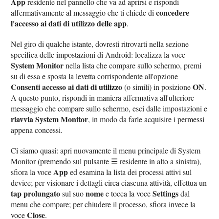
App
residente nel pannello che va ad aprirsi e rispondi
concedere
affermativamente al messaggio che ti chiede di
l'accesso ai dati di utilizzo delle app
.
Nel giro di qualche istante, dovresti ritrovarti nella sezione
specifica delle impostazioni di Android: localizza la voce
System Monitor
nella lista che compare sullo schermo, premi
su di essa e sposta la levetta corrispondente all'opzione
Consenti accesso ai dati di utilizzo
ON
(o simili) in posizione
.
A questo punto, rispondi in maniera affermativa all'ulteriore
messaggio che compare sullo schermo, esci dalle impostazioni e
riavvia System Monitor
, in modo da farle acquisire i permessi
appena concessi.
Ci siamo quasi: apri nuovamente il menu principale di System
Monitor (premendo sul pulsante ☰ residente in alto a sinistra),
App
sfiora la voce
ed esamina la lista dei processi attivi sul
device; per visionare i dettagli circa ciascuna attività, effettua un
tap prolungato
nome
Settings
sul suo
e tocca la voce
dal
menu che compare; per chiudere il processo, sfiora invece la
Close
voce
.