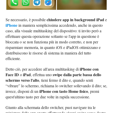
chiudere app in background iPad
Se necessario, è possibile
e
iPhone
in maniera semplicissima accedendo, anche in questo
caso, alla visuale multitasking del dispositivo: ti invito però a
effettuare questa operazione soltanto se l'app in questione è
bloccata o se non funziona più in modo corretto, e non per
risparmiare memoria, in quanto iOS e iPadOS ottimizzano e
distribuiscono le risorse di sistema in maniera del tutto
efficiente.
iPhone con
Detto ciò, per accedere all'area multitasking di
Face ID
iPad
swipe dalla parte bassa dello
o
, effettua uno
schermo verso l'alto
, tieni fermo il dito e, quando senti
“vibrare” lo schermo, richiama lo switcher sollevando il dito; se,
iPhone con tasto Home fisico
invece, disponi di un
, premi
quest'ultimo tasto per due volte in rapida successione.
Giunto alla schermata dello switcher, puoi navigare tra le
miniature delle app aperte effettuando alcuni swipe verso destra