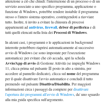
attenzione a ciò che chiudi: l'interruzione di un processo o di un
servizio associato a uno specifico programma, applicazione o
funzione di Windows, potrebbe rendere instabile il programma
stesso o l'intero sistema operativo, costringendoti a riavviare
tutto. Inoltre, ti invito a evitare la chiusura di processi
antivirus
firewall
driver di periferica
appartenenti ad
,
,
e di
Processi di Windows
tutti quelli elencati nella lista dei
.
In alcuni casi, i programmi o le applicazioni in background
interrotte potrebbero riaprirsi automaticamente al successivo
avvio di Windows (se sono impostate per l'esecuzione
automatica): per evitare che ciò accada, apri la scheda
Avvio/App di avvio
di Gestione Attività (se impieghi Windows
11, clicca prima sul pulsante ☰ posto in alto a sinistra, per
nome
accedere al pannello dedicato), clicca sul
del programma
per il quale disattivare l'avvio automatico e concludi il tutto
Disattiva/Disabilita
premendo sul pulsante
. Per maggiori
informazioni circa i passaggi da compiere per
disattivare
l'apertura dei programmi all'avvio di Windows
, da' uno sguardo
alla mia guida specifica sull'argomento.