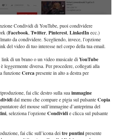
 funzione Condividi di YouTube, puoi condividere
Facebook
Twitter
Pinterest
LinkedIn
ork (
,
,
,
ecc.)
 filmato da condividere. Scegliendo, invece, l’opzione
link del video di tuo interesse nel corpo della tua email.
YouTube
n link di un brano o un video musicale di
 è leggermente diversa. Per procedere, collegati alla
Cerca
la funzione
presente in alto a destra per
immagine
iproduzione, fai clic destro sulla sua
dividi
Copia
dal menu che compare e pigia sul pulsante
 il puntatore del mouse sull’immagine d’anteprima del
tini
Condividi
, seleziona l’opzione
e clicca sul pulsante
tre puntini
roduzione, fai clic sull’icona dei
presente