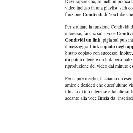
Devi sapere che, se metti in pratica 
video incluso in una playlist, sarà cop
Condividi
funzione
di YouTube che 
Per sfruttare la funzione Condividi 
Condivi
interesse, fai clic sulla voce
Condividi un link
, pigia sul pulsan
Link copiato negli ap
il messaggio
è stato copiato con successo. Inoltr
da
potrai ottenere un link personalizz
riproduzione del video dal minuto es
Per capire meglio, facciamo un esempi
amico e desideri che quest’ultimo vis
filmato di tuo interesse e fai clic sul
Inizia da
accanto alla voce
, inserisc