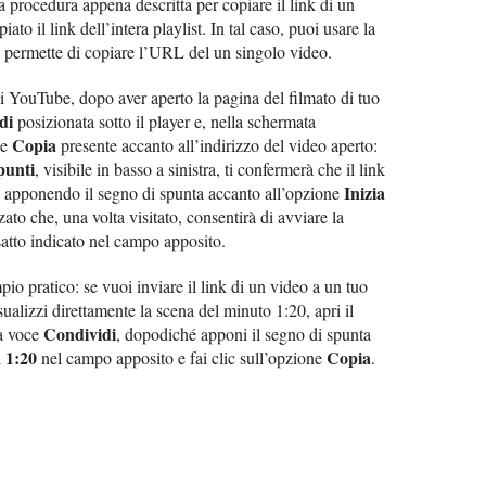
la procedura appena descritta per copiare il link di un
iato il link dell’intera playlist. In tal caso, puoi usare la
permette di copiare l’URL del un singolo video.
di YouTube, dopo aver aperto la pagina del filmato di tuo
di
posizionata sotto il player e, nella schermata
Copia
te
presente accanto all’indirizzo del video aperto:
punti
, visibile in basso a sinistra, ti confermerà che il link
Inizia
e, apponendo il segno di spunta accanto all’opzione
ato che, una volta visitato, consentirà di avviare la
atto indicato nel campo apposito.
o pratico: se vuoi inviare il link di un video a un tuo
ualizzi direttamente la scena del minuto 1:20, apri il
Condividi
la voce
, dopodiché apponi il segno di spunta
1:20
Copia
i
nel campo apposito e fai clic sull’opzione
.