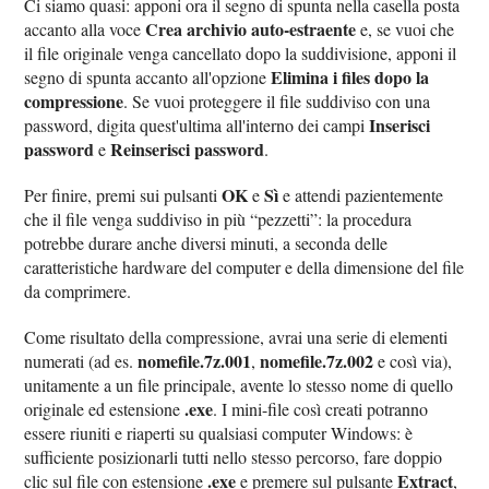
Ci siamo quasi: apponi ora il segno di spunta nella casella posta
Crea archivio auto-estraente
accanto alla voce
e, se vuoi che
il file originale venga cancellato dopo la suddivisione, apponi il
Elimina i files dopo la
segno di spunta accanto all'opzione
compressione
. Se vuoi proteggere il file suddiviso con una
Inserisci
password, digita quest'ultima all'interno dei campi
password
Reinserisci password
e
.
OK
Sì
Per finire, premi sui pulsanti
e
e attendi pazientemente
che il file venga suddiviso in più “pezzetti”: la procedura
potrebbe durare anche diversi minuti, a seconda delle
caratteristiche hardware del computer e della dimensione del file
da comprimere.
Come risultato della compressione, avrai una serie di elementi
nomefile.7z.001
nomefile.7z.002
numerati (ad es.
,
e così via),
unitamente a un file principale, avente lo stesso nome di quello
.exe
originale ed estensione
. I mini-file così creati potranno
essere riuniti e riaperti su qualsiasi computer Windows: è
sufficiente posizionarli tutti nello stesso percorso, fare doppio
.exe
Extract
clic sul file con estensione
e premere sul pulsante
,