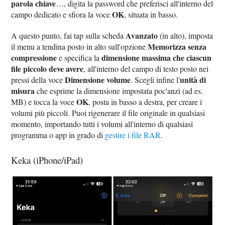
parola chiave
…, digita la password che preferisci all'interno del
OK
campo dedicato e sfiora la voce
, situata in basso.
Avanzato
A questo punto, fai tap sulla scheda
(in alto), imposta
Memorizza senza
il menu a tendina posto in alto sull'opzione
compressione
dimensione massima che ciascun
e specifica la
file piccolo deve avere
, all'interno del campo di testo posto nei
Dimensione volume
unità di
pressi della voce
. Scegli infine l'
misura
che esprime la dimensione impostata poc'anzi (ad es.
OK
MB) e tocca la voce
, posta in basso a destra, per creare i
volumi più piccoli. Puoi rigenerare il file originale in qualsiasi
momento, importando tutti i volumi all'interno di qualsiasi
programma o app in grado di
gestire i file RAR
.
Keka (iPhone/iPad)