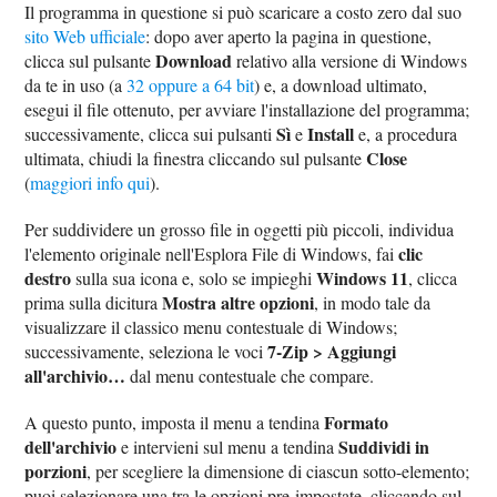
Il programma in questione si può scaricare a costo zero dal suo
sito Web ufficiale
: dopo aver aperto la pagina in questione,
Download
clicca sul pulsante
relativo alla versione di Windows
da te in uso (a
32 oppure a 64 bit
) e, a download ultimato,
esegui il file ottenuto, per avviare l'installazione del programma;
Sì
Install
successivamente, clicca sui pulsanti
e
e, a procedura
Close
ultimata, chiudi la finestra cliccando sul pulsante
(
maggiori info qui
).
Per suddividere un grosso file in oggetti più piccoli, individua
clic
l'elemento originale nell'Esplora File di Windows, fai
destro
Windows 11
sulla sua icona e, solo se impieghi
, clicca
Mostra altre opzioni
prima sulla dicitura
, in modo tale da
visualizzare il classico menu contestuale di Windows;
7-Zip > Aggiungi
successivamente, seleziona le voci
all'archivio…
dal menu contestuale che compare.
Formato
A questo punto, imposta il menu a tendina
dell'archivio
Suddividi in
e intervieni sul menu a tendina
porzioni
, per scegliere la dimensione di ciascun sotto-elemento;
puoi selezionare una tra le opzioni pre-impostate, cliccando sul