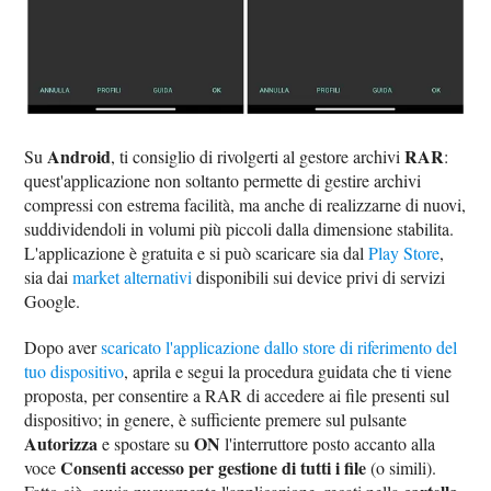
Android
RAR
Su
, ti consiglio di rivolgerti al gestore archivi
:
quest'applicazione non soltanto permette di gestire archivi
compressi con estrema facilità, ma anche di realizzarne di nuovi,
suddividendoli in volumi più piccoli dalla dimensione stabilita.
L'applicazione è gratuita e si può scaricare sia dal
Play Store
,
sia dai
market alternativi
disponibili sui device privi di servizi
Google.
Dopo aver
scaricato l'applicazione dallo store di riferimento del
tuo dispositivo
, aprila e segui la procedura guidata che ti viene
proposta, per consentire a RAR di accedere ai file presenti sul
dispositivo; in genere, è sufficiente premere sul pulsante
Autorizza
ON
e spostare su
l'interruttore posto accanto alla
Consenti accesso per gestione di tutti i file
voce
(o simili).