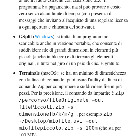
programma è a pagamento, ma si può provare a costo
zero senza alcun limite di tempo (con presenza di
messaggi che invitano all'acquisto di una regolare licenza
a ogni apertura e chiusura del software).
GSplit
(
Windows
): si tratta di un programmino,
scaricabile anche in versione portable, che consente di
suddividere file di grandi dimensioni in elementi più
piccoli (anche in blocco) e di ricreare gli elementi
originali, il tutto nel giro di un paio di clic. È gratuito.
Terminale
(macOS): se hai un minimo di dimestichezza
con la linea di comando, puoi usare l'utility da linea di
comando Zip per comprimere e suddividere file in più
pezzi. Per la precisione, il comando da impartire è
zip
/percorso/fileOriginale –out
filePiccoli.zip -s
, per esempio
dimensione[b/k/m/g]
zip
~/Desktop/miofile.avi –out
(che sta per
miofilepiccolo.zip -s 100m
100 MB).