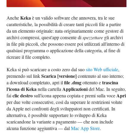
Keka
Anche
è un valido software che annovera, tra le sue
caratteristiche, la possibilità di creare tanti piccoli file a partire
da un elemento originale: nata originariamente come gestore di
archivi compressi, quest'app consente di
spezzettare
gli archivi
in file più piccoli, che possono essere poi utilizzati all'interno di
qualsiasi programma o applicazione della categoria, al fine di
ricreare il file completo.
Keka si può scaricare a costo zero dal suo
sito Web ufficiale
,
Scarica [versione]
premendo sul link
contenuto al suo interno;
file .dmg
trascina
a download completato, apri il
ottenuto e
l'icona di Keka
Applicazioni
nella cartella
del Mac. In seguito,
clic destro
Apri
fai
sull'icona appena copiata e premi sulla voce
per due volte consecutive, così da superare le restrizioni volute
da Apple nei confronti degli sviluppatori non certificati. In
alternativa, è possibile supportare lo sviluppo di Keka
scaricandone la variante a pagamento — che non include
alcuna funzione aggiuntiva — dal
Mac App Store
.