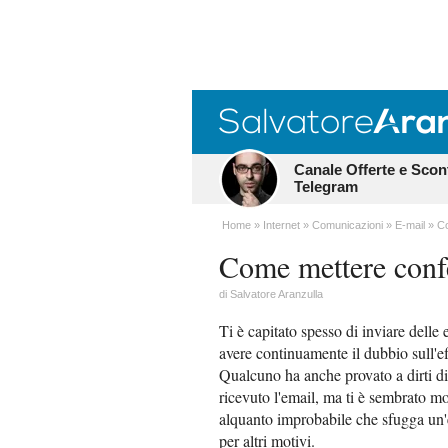
Canale Offerte e Scon
Telegram
Home
Internet
Comunicazioni
E-mail
Co
Come mettere confe
di
Salvatore Aranzulla
Ti è capitato spesso di inviare delle
avere continuamente il dubbio sull'eff
Qualcuno ha anche provato a dirti d
ricevuto l'email, ma ti è sembrato mo
alquanto improbabile che sfugga un'em
per altri motivi.