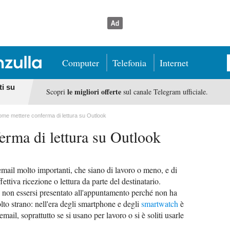
Computer
Telefonia
Internet
ti su
le migliori offerte
Scopri
sul canale Telegram ufficiale.
me mettere conferma di lettura su Outlook
rma di lettura su Outlook
 email molto importanti, che siano di lavoro o meno, e di
ettiva ricezione o lettura da parte del destinatario.
i non essersi presentato all'appuntamento perché non ha
lto strano: nell'era degli smartphone e degli
smartwatch
è
ail, soprattutto se si usano per lavoro o si è soliti usarle