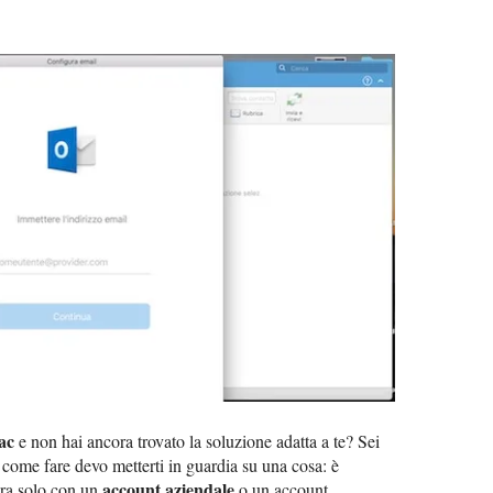
ac
e non hai ancora trovato la soluzione adatta a te? Sei
i come fare devo metterti in guardia su una cosa: è
account aziendale
tura solo con un
o un account