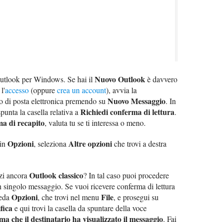
Nuovo Outlook
 Outlook per Windows. Se hai il
è davvero
l'
accesso
(oppure
crea un account
), avvia la
Nuovo Messaggio
 di posta elettronica premendo su
. In
Richiedi conferma di lettura
punta la casella relativa a
.
ma di recapito
, valuta tu se ti interessa o meno.
Opzioni
Altre opzioni
 in
, seleziona
che trovi a destra
Outlook classico
zi ancora
? In tal caso puoi procedere
un singolo messaggio. Se vuoi ricevere conferma di lettura
Opzioni
File
heda
, che trovi nel menu
, e prosegui su
fica
e qui trovi la casella da spuntare della voce
ma che il destinatario ha visualizzato il messaggio
. Fai